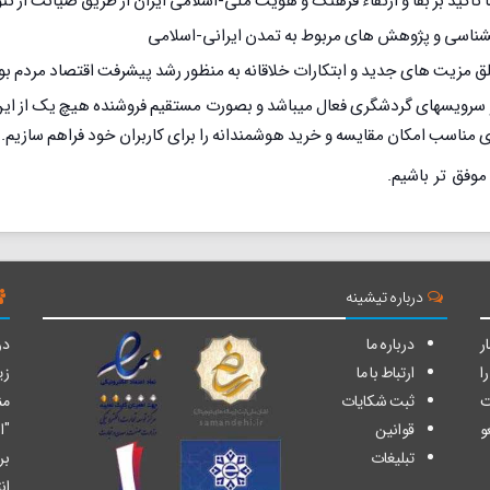
 تاکید بر بقا و ارتقاء فرهنگ و هویت ملی-اسلامی ایران از طریق صیانت از
نشناسی و پژوهش های مربوط به تمدن ایرانی-اسلامی
مزیت های جدید و ابتکارات خلاقانه به منظور رشد پیشرفت اقتصاد مردم ب
ویسهای گردشگری فعال میباشد و بصورت مستقیم فروشنده هیچ یک از این خد
ای مناسب امکان مقایسه و خرید هوشمندانه را برای کاربران خود فراهم سازیم.
موفق تر باشیم.
درباره تیشینه
ر
درباره ما
دو
ا
ارتباط با ما
زی
ت
ثبت شکایات
من
و
قوانین
"ا
تبلیغات
بر
ان