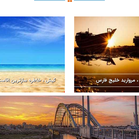
 مروارید خلیج فارس
کیش ، خاطره سازترین اقام