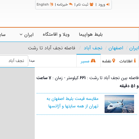
ورود
ثبت نام
خبرنامه
English
|
|
|
بلیط هواپیما
ویلا و اقامتگاه
ایران
سای
ایران
اصفهان
نجف آباد
فاصله نجف آباد تا رشت
اطلاعات
نقشه
مسیر
مبدا
فاصله بین نجف آباد تا رشت :
661
کیلومتر - زمان :
7 ساعت
و 51 دقیقه
مقایسه قیمت بلیط اصفهان به
تهران از همه سایتها و آژانسها