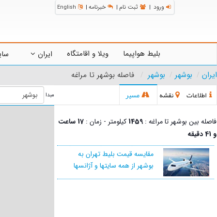
ورود
ثبت نام
خبرنامه
English
|
|
|
بلیط هواپیما
ویلا و اقامتگاه
ایران
سای
ایران
بوشهر
بوشهر
فاصله بوشهر تا مراغه
اطلاعات
نقشه
مسیر
مبدا
فاصله بین بوشهر تا مراغه :
1459
کیلومتر - زمان :
17 ساعت
و 41 دقیقه
مقایسه قیمت بلیط تهران به
بوشهر از همه سایتها و آژانسها