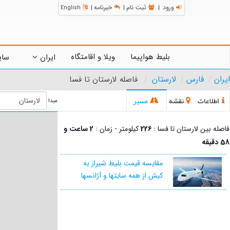
ورود
ثبت نام
خبرنامه
English
|
|
|
بلیط هواپیما
ویلا و اقامتگاه
ایران
سای
ایران
فارس
لارستان
فاصله لارستان تا فسا
اطلاعات
نقشه
مسیر
مبدا
فاصله بین لارستان تا فسا :
226
کیلومتر - زمان :
2 ساعت و
58 دقیقه
مقایسه قیمت بلیط شیراز به
کیش از همه سایتها و آژانسها