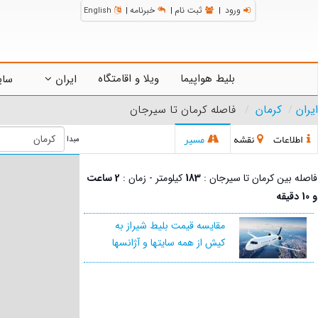
ورود
ثبت نام
خبرنامه
English
|
|
|
بلیط هواپیما
ویلا و اقامتگاه
ایران
سای
ایران
کرمان
فاصله کرمان تا سیرجان
اطلاعات
نقشه
مسیر
مبدا
فاصله بین کرمان تا سیرجان :
183
کیلومتر - زمان :
2 ساعت
و 10 دقیقه
مقایسه قیمت بلیط شیراز به
کیش از همه سایتها و آژانسها