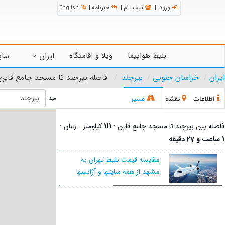
ورود
ثبت نام
خبرنامه
English
|
|
|
بلیط هواپیما
ویلا و اقامتگاه
ایران
سای
ایران
خراسان جنوبی
بیرجند
فاصله بیرجند تا مسجد جامع قاین
اطلاعات
نقشه
مسیر
مبدا
فاصله بین بیرجند تا مسجد جامع قاین :
111
کیلومتر - زمان :
1 ساعت و 27 دقیقه
مقایسه قیمت بلیط تهران به
مشهد از همه سایتها و آژانسها