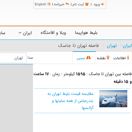
ورود
ثبت نام
خبرنامه
English
|
|
|
بلیط هواپیما
ویلا و اقامتگاه
ایران
سای
ایران
تهران
فاصله تهران تا جاسک
اطلاعات
نقشه
مسیر
مبدا
فاصله بین تهران تا جاسک :
1595
کیلومتر - زمان :
17 ساعت
و 15 دقیقه
مقایسه قیمت بلیط تهران به
بندرعباس از همه سایتها و
آژانسها