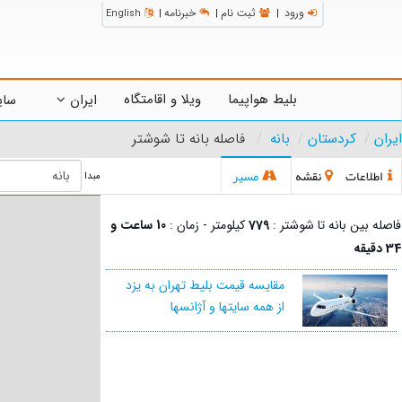
ورود
ثبت نام
خبرنامه
English
|
|
|
بلیط هواپیما
ویلا و اقامتگاه
ایران
سای
ایران
کردستان
بانه
فاصله بانه تا شوشتر
اطلاعات
نقشه
مسیر
مبدا
فاصله بین بانه تا شوشتر :
779
کیلومتر - زمان :
10 ساعت و
34 دقیقه
مقایسه قیمت بلیط تهران به یزد
از همه سایتها و آژانسها