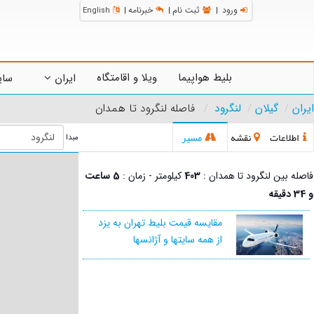
ورود
ثبت نام
خبرنامه
English
|
|
|
بلیط هواپیما
ویلا و اقامتگاه
ایران
سای
ایران
گیلان
لنگرود
فاصله لنگرود تا همدان
اطلاعات
نقشه
مسیر
مبدا
فاصله بین لنگرود تا همدان :
403
کیلومتر - زمان :
5 ساعت
و 34 دقیقه
مقایسه قیمت بلیط تهران به یزد
از همه سایتها و آژانسها