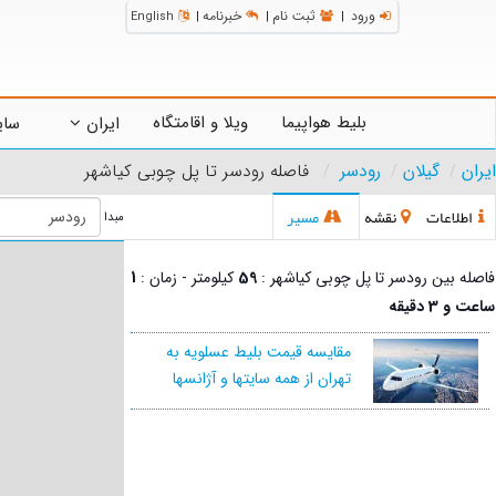
ورود
ثبت نام
خبرنامه
English
|
|
|
بلیط هواپیما
ویلا و اقامتگاه
ایران
سای
ایران
گیلان
رودسر
فاصله رودسر تا پل چوبی کیاشهر
اطلاعات
نقشه
مسیر
مبدا
فاصله بین رودسر تا پل چوبی کیاشهر :
59
کیلومتر - زمان :
1
ساعت و 3 دقیقه
مقایسه قیمت بلیط عسلویه به
تهران از همه سایتها و آژانسها