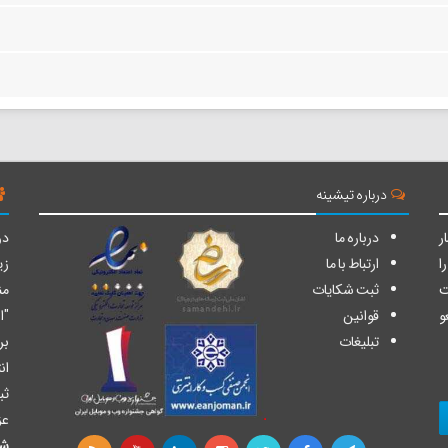
درباره تیشینه
ر
درباره ما
دو
ا
ارتباط با ما
زی
ت
ثبت شکایات
من
و
قوانین
"ا
تبلیغات
بر
ان
ثب
عز
شا