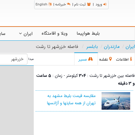
ورود
ثبت نام
خبرنامه
English
|
|
|
بلیط هواپیما
ویلا و اقامتگاه
ایران
سای
ایران
مازندران
بابلسر
فاصله خزرشهر تا رشت
اطلاعات
نقشه
مسیر
مبدا
فاصله بین خزرشهر تا رشت :
304
کیلومتر - زمان :
5 ساعت
و 3 دقیقه
مقایسه قیمت بلیط مشهد به
تهران از همه سایتها و آژانسها