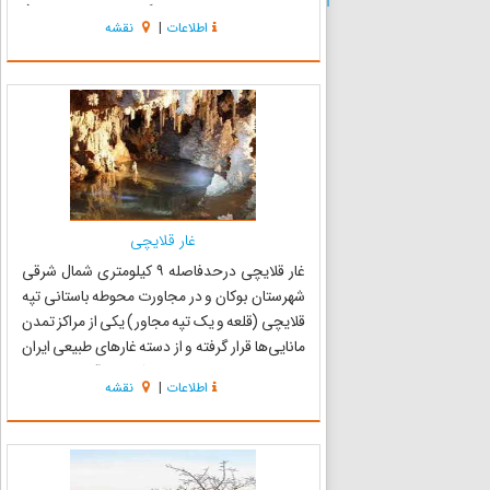
بفرد خود به مهمترین زیستگاه پرنده نادر میش مرغ
اطلاعات
|
نقشه
در سطح کشور تبدیل شده‌است. دشت سوتاو که یک
پهنه تپه ماهوری به ...
غار قلایچی
غار قلایچی درحدفاصله ۹ کیلومتری شمال شرقی
شهرستان بوکان و در مجاورت محوطه باستانی تپه
قلایچی (قلعه و یک تپه مجاور) یکی از مراکز تمدن
مانایی‌ها قرار گرفته و از دسته غارهای طبیعی ایران
به حساب می‌رود، این در اثر نفوذ آب در طبقات
اطلاعات
|
نقشه
آهکی شکل گرفته و از نظر ساختار غار؛ آن را از جملهٔ
غنی‌ترین ...