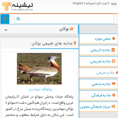
ورود
ثبت نام
خبرنامه
English
|
|
|
ggle
tion
بوکان
تمامی موارد
جاذبه های طبیعی بوکان
جاذبه تاریخی
جاذبه تفریحی
جاذبه طبیعی
جاذبه مذهبی
پناهگاه حیات و...
جاذبه فرهنگی
پناه‌گاه حیات وحش سوتاو در استان آذربایجان
غربی واقع است. در ایران هم اکنون دشت « سوتاو »
میراث فرهنگی معنوی
بوکان مهمترین زیستگاه پرنده میش مرغ در کشور
است. این مکان به دلیل شرایط مطلوب و منحصر