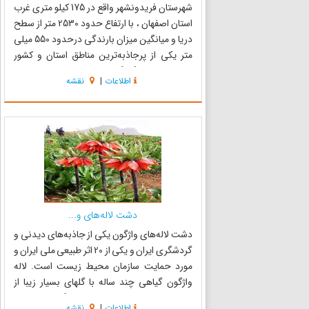
شهرستان فریدونشهر واقع در 175 کیلو متری غرب
استان اصفهان ، با ارتفاع حدود 2530 متر از سطح
دریا و میانگین میزان بارندگی درحدود 550 میلی
متر یکی از پرجاذبه‌ترین مناطق استان و کشور
می‌باشد. چشمهٔ لنگان در روستای سیبک از توابع
اطلاعات
|
نقشه
دهستان چشمه لنگان بخش مرکزی شهرستان
فریدونشهر در استان اصفهان و...
دشت لاله‌های و...
دشت لاله‌های واژگون یکی از جاذبه‌های دیدنی و
گردشگری ایران و یکی از 20 اثر طبیعی ملی ایران و
مورد حمایت سازمان محیط زیست است. لاله
واژگون گیاهی چند ساله با گلهای بسیار زیبا از
خانواده سوسن است و برخلاف سایر گونه‌های لاله و
اطلاعات
|
نقشه