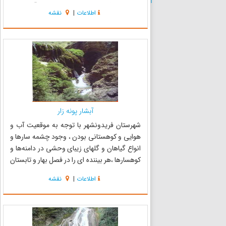
باشد که در فصول بهار و تابستان با حرکت آب بر روی
اطلاعات
|
نقشه
صخره‌های پائین دست جلوه ای زیبا از قدرت
آفریدگار را در این طبیع...
آبشار پونه زار
شهرستان فریدونشهر با توجه به موقعیت آب و
هوایی و کوهستانی بودن ، وجود چشمه سارها و
انواع گیاهان و گلهای زیبای وحشی در دامنه‌ها و
کوهسارها ،‌هر بیننده ای را در فصل بهار و تابستان
مجذوب می‌کند. طبیعت زیبا و زاید الوصف
اطلاعات
|
نقشه
شهرستان فریدونشهر هر ساله در ایام بهار و تابستان
پذیرای خیل عظیمی از م...