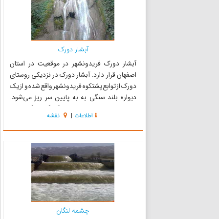
آبشار دورک
آبشار دورک فریدونشهر در موقعیت در استان
اصفهان قرار دارد. آبشار دورک در نزدیکی روستای
دورک از توابع پشتکوه فریدونشهر واقع شده و از یک
دیواره بلند سنگی به به پایین سر ریز می‌شود.
روستای دورک در کنار رودخانه آب گوکان (رودخانه
اطلاعات
|
نقشه
دورک)، در فاصله حدود صد و چهل کیلومتر از
شهرستان فریدونشهرقرا...
چشمه لنگان