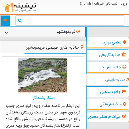
ورود
ثبت نام
خبرنامه
English
|
|
|
ggle
tion
فریدونشهر
تمامی موارد
جاذبه های طبیعی فریدونشهر
جاذبه تاریخی
جاذبه تفریحی
جاذبه طبیعی
جاذبه مذهبی
آبشار پشندگان
جاذبه فرهنگی
این آبشار در فاصله هفتاد و پنج کیلو متری جنوب
فریدون شهر، در پائین دست روستای پشندگان
میراث فرهنگی معنوی
واقع در دهستان پشتکوه فریدون شهر واقع شده
است. ارتفاع آبشار پشندگان حدود چهل و پنج متر ی