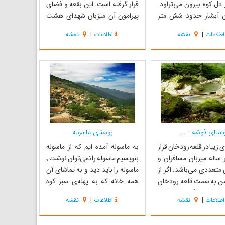
ز دل کوه بیرون می‌تراود.
قرار گرفته است. این بقعه و فضای
ین آبشار حدود شش متر
پیرامون آن میزبان شهدای هشت
ه در ارتفاع ششصد و هفتاد
سال دفاع مقدس می‌باشد که در کنار
اطلاعات
|
نقشه
اطلاعات
|
نقشه
طح دریا واقع شده است .
همرزمانشان در این مکان خاک را در
 فشار آن باعث شده است
آغوش گرفته اند. وجود بارگاه مقدس
در پای این آبشار به وجود
شهید سید جواد موسوی در محوطه
ر تماشایی ا...
بقعه متبرکه سبز قبا سبب شده ...
ستای فوشه - ...
روستای ماسوله
 زیبا در قلعه رودخان قرار
به ماسوله آمده ایم که از ماسوله
 ساله میزبان مسافران و
بنویسیم ماسوله را نمی‌توان نوشت ٬
متعددی می‌باشد. اگر از
ماسوله را باید دید و به تماشای آن
 به سمت قلعه رودخان
همه خانه که به پهنه‌ی سبز کوه
تید بعد از گذشت از بازار
نشسته است ایستاد . در ماسوله
اطلاعات
|
نقشه
اطلاعات
|
نقشه
ان به تابلویی با عنوان
زندگی باید کرد ٬ نقاشی باید کرد ٬
وشه میرسید که نظر هر
فیلم باید ساخت ، شعر باید گفت .