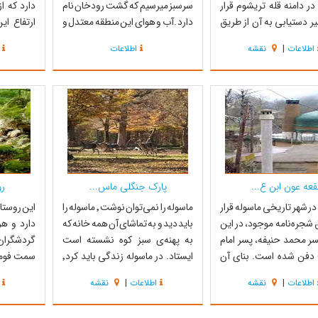
در دامنه قله تریشوم قرار
سرسبز میرسیم که گشت رودخان نام
دارد که ا
یر دستیابی به آن از طریق
دارد .آب و هوای این منطقه معتدل و
ارتفاع ا
ن - ماسوله نرسیده به شهر
مرطوب می‌باشد . یکی از جاذبه‌های
می‌باشد ک
اطلاعات
|
نقشه
اطلاعات
اده فرعی به سمت آبشار
زیبای این منطقه آبشاری زیبا
متری از س
نی آن تا شهر ماسوله حدودا
می‌باشد که به آبشار دو قلو معروف
ریزش آب و
 1.5 ساعت است. آبشار تریشوم در
می‌باشد. شاید این آبشار به بزرگی
تا استخری 
تری شهرک...
دیگر آبشار‌های زیبا گیلان نب...
آید که بسیا
قعه عون ابن ع...
پارک جنگلی ماس...
رو
در شهر تاریخی ماسوله قرار
ماسوله را نمی‌توان نوشت ٬ ماسوله را
این روستای
 شجره‌نامه موجود، در این
باید دید و به تماشای آن همه خانه که
دارد و هر
پسر محمد حنیفه، پسر امام
به پهنه‌ی سبز کوه نشسته است
گردشگران 
 دفن شده است. بنای آن
ایستاد. در ماسوله زندگی باید کرد٬
سمت فومن
 دارای نقشه هشت ضلعی
نقاشی باید کرد٬ فیلم باید ساخت٬
به راه بیف
اطلاعات
|
نقشه
اطلاعات
|
نقشه
بر سینه دیوار غربی بقعه،
شعر باید گفت." سهـراب سپهـری
قلعه رودخ
 قدیمی از چوب آبنوس و با
شهر ماسوله در فومن دارای جلوه‌های
روستای ف