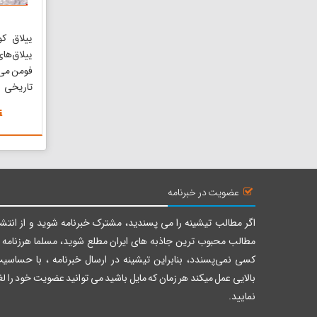
ییلاق کو
ییلاق‌‌ها
فومن می‌
تاریخی 
متاسفانه 
کمتر به 
معرفی چن
ماسوله ص
کوربار در 
عضویت در خبرنامه
اگر مطالب تیشینه را می پسندید، مشترک خبرنامه شوید و از انتشا
مطالب محبوب ترین جاذبه های ایران مطلع شوید، مسلما هرزنامه ر
کسی نمی‌پسندد، بنابراین تیشینه در ارسال خبرنامه ، با حساسی
بالایی عمل میکند هر زمان که مایل باشید می توانید عضویت خود را لغ
نمایید.