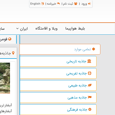
ورود
ثبت نام
خبرنامه
English
|
|
|
بلیط هواپیما
ویلا و اقامتگاه
ایران
سای
فومن
تمامی موارد
جاذبه‌
جاذبه تاریخی
جاذبه تفریحی
جاذبه طبیعی
جاذبه مذهبی
آبشار تری
جاذبه فرهنگی
آبشارهای 