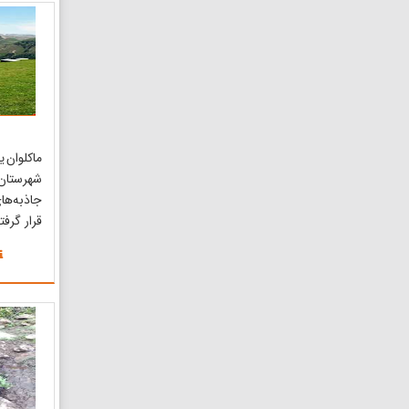
کنده‌کاری
که به در چ
ماکلوان ی
شهرستان 
جاذبه‌های
قرار گرفت
تعطیل س
گردشگران
همچنین س
این شهر ز
سطح دریا 