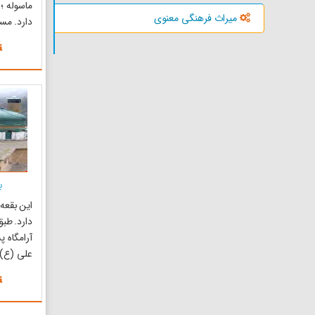
ماسوله ؛ 
میراث فرهنگی معنوی
دارد. مس
جاده فوم
ماسوله ج
فاصله زما
1 تا
یک کیلوم
ب
این بقعه 
دارد. طبق
آرامگاه 
علی (ع)
قدیمی و
می‌باشد. 
دری بسیار