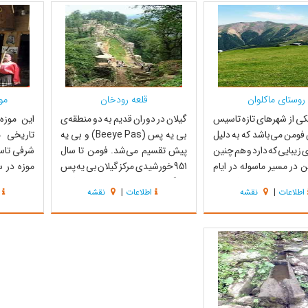
‌‌های بسیار ظریف قرار دارد
خاص طبیعی بوده که برای ارتقاء
گردشگری 
له خانه شهر...
سطح فرهنگ گردشگری و گ...
روستا دار
...
روستای ماکلوان
قلعه رودخان
مو
کی از شهر‌های تازه تاسیس
گیلان در دوران قدیم به دو منطقه‌ی
این موزه
فومن می‌باشد که به دلیل
بی یه پس (Beeye Pas) و بی یه
تاریخی م
 زیبایی که دارد و هم چنین
پیش تقسیم می‌شد. فومن تا سال
شرفی تاس
ن در مسیر ماسوله در ایام
951 خورشیدی مرکز گیلان بی یه پس
موزه در 
ال پذیرای مسافران و
یا گیلان غربی به شمار می‌رفت.
اشیای م
اطلاعات
|
نقشه
اطلاعات
|
نقشه
 زیادی از داخل استان و
انتخاب فومن به عنوان مرکز
ماسوله ب
ایر نقاط کشور می‌باشد.
حکومت، حکمرانان را بر آن داشت تا
است. بخش
یبا حدود چهل و پنج متر از
قلعه‌ی مستحکمی جهت دفاع از
مربوط به
مرتفع‌تر می‌باشد ...
حوزه‌ی استحفاظی خود بسازند، تا
ماسوله و
هم محل استقرار...
دوم، وسای
منطقه‌...