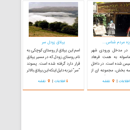
را جلب مینماید. این
سهـراب سپهـری واژه ماسوله در زبان
ای چشم انداز‌های طبیعی
پهلوی بصورت ماه سول...
زه مردم شناس...
ییلاق زودل سر
 در مدخل ورودی شهر
اسم این ییلاق از روستای کوچکی به
اسوله به همت فرهاد
نام روستای زودل که در مسیر ییلاق
یس شده است. در داخل
قرار دارد گرفته شده است. پسوند
سه بخش، مجموعه ای از
"سر" نیز به دلیل اینکه این ییلاق بالاتر
ربوط به فرهنگ مردم
از روستای زودل و به عبارتی بالاسر
اطلاعات
|
نقشه
اطلاعات
|
نقشه
ه نمایش گذاشته شده
روستا قرار دارد به اسم روستا اضافه
 اول اسناد و وسایل
شده است. معمولا مردم هر روستا
 صد سال اخیر منطقه‌ی
برای خود، ییلاق مخصوص به خود را
 اطراف آن است. بخش
دارا می‌باشند. ییل...
ل مربوط به دو قرن اخیر