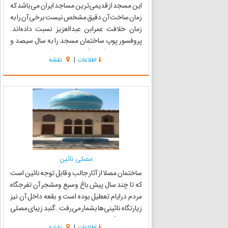
این مسجد از قدیمی­‌ترین مساجد ایران می‌باشد که
زمان ساخت آن دقیق مشخص نیست برخی آن را به
زمان خلافت عمرابن عبدالعزیز نسبت داده‌اند.
پروفسور پوپ ساختمان مسجد را به سال سیصد و
پنجاه هـ.­ق و آندره گدار فرانسوی آن را به حکومت
اطلاعات
|
نقشه
دیلمیان منسوب می‌کنند. این مسجد در محله قدیم
شهر نائین واقع...
مصلی نائین
ساختمان مصلا از آثار جالب و قابل توجه نائین است
که تا چند سال پیش باغ وسیع ومشجر آن تفرجگاه
مردم درایام تعطیل بوده است و بقعه داخل آن نیز
زیارتگاه نائینی‌ها بشمار می‌رفت . گنبد زیبای مصلی
روبه روی گنبد امامزاده سلطان سید علی واقع شده و
اطلاعات
|
نقشه