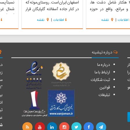
۳۴۳,۹۴۰ هکتار شامل دشت ها،
اصفهان ایران است. روستای موته که
نسبتاٌ پس
 و مراتع، واقع در حوزه
در کنار جاده آسفالته گلپایگان قرار
شمال غرب
ی استان‌های اصفهان و
دارد، ۸ تا ۱۰ کیلومتر می‌باشد. ارتفاع
گلپایگان 
اطلاعات
|
نقشه
اطلاعات
|
نقشه
 عنوان منطقه حفاظت شده
منطقه از سطح دریا ۱۹۰۰ تا ۲۳۰۰ متر
معدنی موت
موته انتخاب و در سال ۱۳۴۶ با تشکیل
می‌باشد. این روستا در دهستان
کنار جاده آ
کاربانی و نظارت بر صید،
حسن رباط قرار دارد و براساس
8 تا 0
 شورای عالی شکاربانی و
سرشماری مرکز آمار ایران ...
از سطح دریا 1900 تا 3
صید...
درباره تیشینه
ر
درباره ما
دو
ا
ارتباط با ما
زی
ت
ثبت شکایات
من
و
قوانین
"ا
تبلیغات
بر
ان
ثب
عز
شا