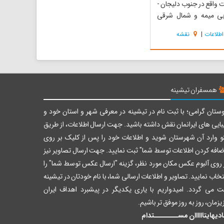
ت واقع در جنوب دلیجان -
ی میمه و شمال شرقی
قرار دارد. فاصله مجتمع
اطلاعات
|
نقشه
ه از روستای موته که در
سفالته گلپایگان قرار دارد،
1 کیلومتر می‌باشد. ارتفاع منطقه
2...
همسفران تیشینه
ستان گرامی؛ با ثبت نام در تیشینه در معرفی شهر و استان خود و
بایی های ایرانمان نقش داشته باشید. جهت ارسال اطلاعات، از طریق
و وارد آن شهرستان شوید و اطلاعات خود را پس از کلیک بر روی
ضافه کردن اطلاعات توسط شما" ثبت نمایید. جهت ارسال تصاویر نیز
 روی آلبوم عکس مکان مورد نظر، گزینه "ارسال عکس توسط شما" را
تخاب نمایید. تصاویر و اطلاعات ارسالی شما، با نام خودتان در تیشینه
ت می گردد. امیدواریم با یاری یکدیگر در پیشبرد اهداف ایران
یزمان، روز به روز موفق تر باشیم.
دیهایتاااااان مســــــــتدام