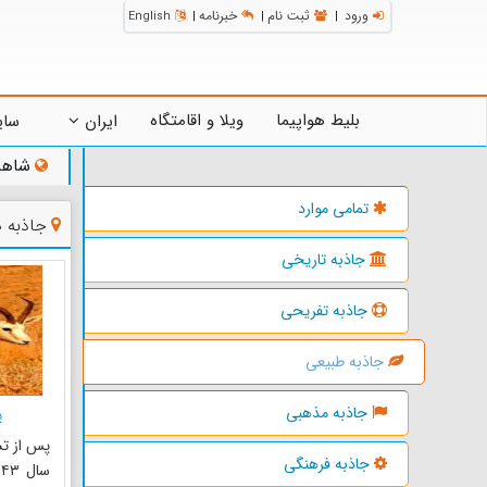
ورود
ثبت نام
خبرنامه
English
|
|
|
بلیط هواپیما
ویلا و اقامتگاه
ایران
سای
شاهی
تمامی موارد
جاذبه 
جاذبه تاریخی
جاذبه تفریحی
جاذبه طبیعی
جاذبه مذهبی
پ
پس از تش
جاذبه فرهنگی