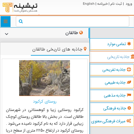
ورود
ثبت نام
خبرنامه
English
|
|
|
ggle
tion
طالقان
تمامی موارد
جاذبه های تاریخی طالقان
جاذبه تاریخی
جاذبه تفریحی
جاذبه طبیعی
جاذبه مذهبی
روستای کرکبود
جاذبه فرهنگی
کرکبود روستایی زیبا و کوهستانی در شهرستان
طالقان است. در بخش بالا طالقان روستای کوچک
میراث فرهنگی معنوی
زیبایی قرار دارد که به نام کرکبود نامیده می‌شود .
روستای کرکبود در ارتفاع 2250 متری از سطح دریا