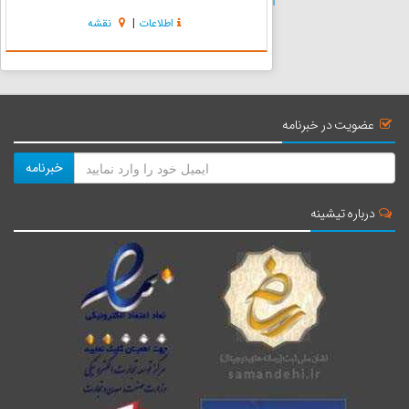
حسین فرزند امام چهارم حضرت سجاد است. وی از
اطلاعات
|
نقشه
معاصرین حضرت امام موسى کاظم (ع) بوده است
که همزمان با طغیان خلفاى ع...
عضویت در خبرنامه
خبرنامه
درباره تیشینه