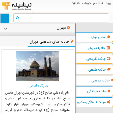
ورود
ثبت نام
خبرنامه
English
|
|
|
ggle
tion
مهران
تمامی موارد
جاذبه های مذهبی مهران
جاذبه تاریخی
جاذبه تفریحی
جاذبه طبیعی
جاذبه مذهبی
زیارتگاه امامز...
جاذبه فرهنگی
امام زاده علی صالح (ع) در شهرستان مهران بخش
صالح آباد در 40 کیلومتری جنوب شهر ایلام و
میراث فرهنگی معنوی
45کیلومتری غرب شهرستان مهران قرار دارد.
امام‌زاده صالح (ع) فرزند عبیداللّه الاعرج فرزند