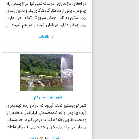
در استان مازندران ، درست کمی قبل‌تر از پلیس راه
چالوس ، یکی از مناطق گردشگری بکر و بسیار زیبای
این استان به نام " جنگل سرپوش تنگه " قرار دارد.
این جنگل دارای درختان انبوه و در هم تنیده ای
می‌باشد ، به گونه ای که اگر در اواسط روز و یا ظهر به
اطلاعات
این جنگل وارد شوید ، تاریکی کاملاً قابل مشاه...
شهر توریستی نم...
شهر توریستی نمک آبرود که در دوازده کیلومتری
غرب چالوس واقع شده قسمتی از اراضی منطقه را با
وسعت تقریبی 650 هکتار در بر می‌گیرد . حد شمالی
این اراضی را دریای خزر و حد جنوبی آن را ارتفاعات
مدوبن ( از ارتفاعات سلسله جبال البرز ) تشکیل داده
اطلاعات
|
نقشه