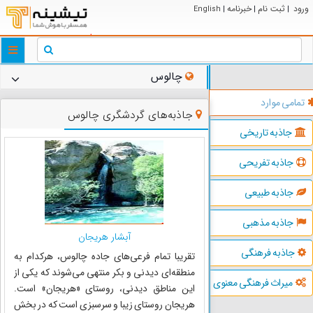
ورود
ثبت نام
خبرنامه
English
|
|
|
ggle
tion
چالوس
تمامی موارد
جاذبه‌های گردشگری چالوس
جاذبه تاریخی
جاذبه تفریحی
جاذبه طبیعی
جاذبه مذهبی
آبشار هریجان
جاذبه فرهنگی
تقریبا تمام فرعی‌های جاده چالوس، هرکدام به
منطقه‌ای دیدنی و بکر منتهی می‌شوند که یکی از
میراث فرهنگی معنوی
این مناطق دیدنی، روستای «هریجان» است.
هریجان روستای زیبا و سرسبزی است که در بخش