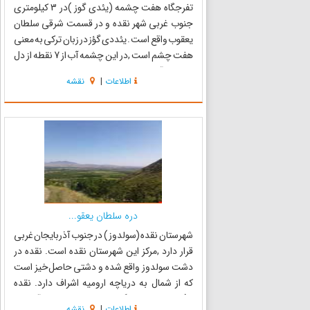
تفرجگاه هفت چشمه (یئدی گوز )در 3 کیلومتری
جنوب غربی شهر نقده و در قسمت شرقی سلطان
یعقوب واقع است . یئددی گؤز در زبان ترکی به معنی
هفت چشم است ,در این چشمه آب از 7 نقطه از دل
کوه کنار آن جاری می‌شود و یک چشمه با صفا را
اطلاعات
|
نقشه
تشکیل می‌دهد. گفته می‌شود در گذشته طعم و مزه
هر چشم و آب جوشان هر ی...
دره سلطان یعقو...
شهرستان نقده (سولدوز) در جنوب آذربایجان غربی
قرار دارد ,مرکز این شهرستان نقده است. نقده در
دشت سولدوز واقع شده و دشتی حاصل‌خیز است
که از شمال به دریاچه ارومیه اشراف دارد. نقده
باغ‌های سیب و انگور زیادی دارد,در اوایل آبادانی
اطلاعات
|
نقشه