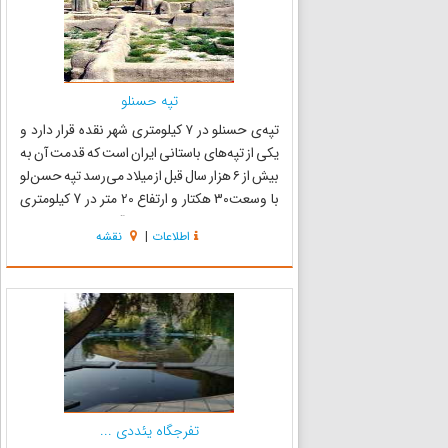
تپه حسنلو
تپه‌ی حسنلو در ۷ کیلومتری شهر نقده قرار دارد و
یکی از تپه‌های باستانی ایران است که قدمت آن به
بیش از ۶ هزار سال قبل از میلاد می‌رسد تپه حسن‌لو
با وسعت30 هکتار و ارتفاع 20 متر در 7 کیلومتری
شمال شرق شهر نقده در استان آذربایجان غربی و در
اطلاعات
|
نقشه
کنار روستای حسن لو واقع شده است. جام بزرگ
طلایی ح...
تفرجگاه یئددی ...