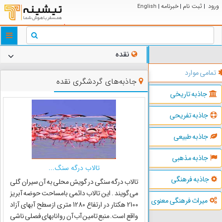
ورود
ثبت نام
خبرنامه
English
|
|
|
ggle
tion
نقده
تمامی موارد
جاذبه‌های گردشگری نقده
جاذبه تاریخی
جاذبه تفریحی
جاذبه طبیعی
جاذبه مذهبی
تالاب درگه سنگ...
جاذبه فرهنگی
تالاب درگه سنگی در گویش محلی به آن سیران گلی
می‌گویند . این تالاب دائمی بامساحت حوضه آبریز
میراث فرهنگی معنوی
2100 هکتار در ارتفاع 1280 متری ازسطح آبهای آزاد
واقع است. منبع تامین آب آن روانابهای فصلی ناشی