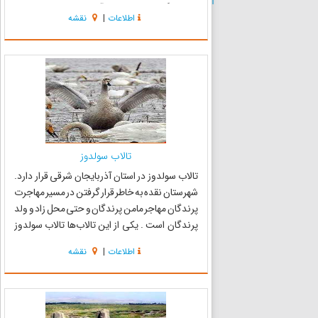
از بارندگی، مازاد جریان آب انهار،سنتی منشعب
اطلاعات
|
نقشه
ازرودخانه گدارنقده،جریان چشمه هاونشت آبهای
زیرزمینی می‌ب...
تالاب سولدوز
تالاب سولدوز در استان آذربایجان شرقی قرار دارد.
شهرستان نقده به خاطر قرار گرفتن در مسیر مهاجرت
پرندگان مهاجر مامن پرندگان و حتی محل زاد و ولد
پرندگان است . یکی از این تالاب‌ها تالاب سولدوز
می‌باشد که در بخش انتهایی زهکش سد حسنلو با
اطلاعات
|
نقشه
وسعت آبی 800 هکتار در داخل پارک ملی دریاچه
ارومیه واق...