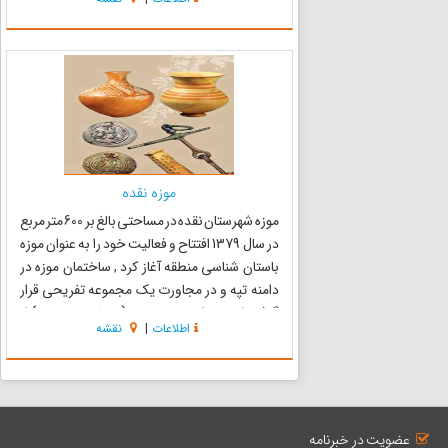
این سرزمین برنج یکی از عمده محصولات زیر کشت
آن بوده است. ...
موزه نقده
موزه شهرستان نقده در مساحتی بالغ بر 600 متر مربع
در سال 1379 افتتاح و فعالیت خود را به عنوان موزه
باستان شناسی منطقه آغاز کرد , ساختمان موزه در
دامنه تپه و در مجاورت یک مجموعه تفریحی قرار
گرفته است . شهرستان نقده ( منطقه سولدوز ) از
اطلاعات
|
نقشه
دیرباز محل سکونت انسان‌ها بوده و سابقه سکونت
در این م...
عضویت در خبرنامه