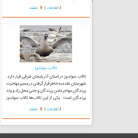
از بارندگی، مازاد جریان آب انهار،سنتی منشعب
اطلاعات
|
نقشه
ازرودخانه گدارنقده،جریان چشمه هاونشت آبهای
زیرزمینی می‌ب...
تالاب سولدوز
تالاب سولدوز در استان آذربایجان شرقی قرار دارد.
شهرستان نقده به خاطر قرار گرفتن در مسیر مهاجرت
پرندگان مهاجر مامن پرندگان و حتی محل زاد و ولد
پرندگان است . یکی از این تالاب‌ها تالاب سولدوز
می‌باشد که در بخش انتهایی زهکش سد حسنلو با
اطلاعات
|
نقشه
وسعت آبی 800 هکتار در داخل پارک ملی دریاچه
ارومیه واق...