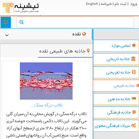
ورود
ثبت نام
خبرنامه
English
|
|
|
ggle
tion
نقده
تمامی موارد
جاذبه های طبیعی نقده
جاذبه تاریخی
جاذبه تفریحی
جاذبه طبیعی
جاذبه مذهبی
تالاب درگه سنگ...
جاذبه فرهنگی
تالاب درگه سنگی در گویش محلی به آن سیران گلی
می‌گویند . این تالاب دائمی بامساحت حوضه آبریز
میراث فرهنگی معنوی
2100 هکتار در ارتفاع 1280 متری ازسطح آبهای آزاد
واقع است. منبع تامین آب آن روانابهای فصلی ناشی