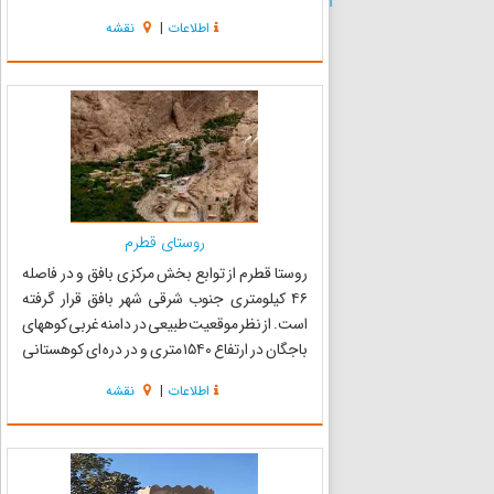
موقعیت جغرافیایی روستایی کوهپایه ای است.
اطلاعات
|
نقشه
وجه تسمیه باجگان : تاکنون در رابطه با وجه تسمیه
باجگان اظهار ن...
روستای قطرم
روستا قطرم از توابع بخش مرکزی بافق و در فاصله
۴۶ کیلومتری جنوب شرقی شهر بافق قرار گرفته
است. از نظر موقعیت طبیعی در دامنه غربی کوههای
باجگان در ارتفاع ۱۵۴۰ متری و در دره ای کوهستانی
با جهت غربی و شرقی به شکل طولی و متمرکز
اطلاعات
|
نقشه
متناسب با شکل دره به وجود آمده و مزارع باغات
منازل مسکونی در دا...