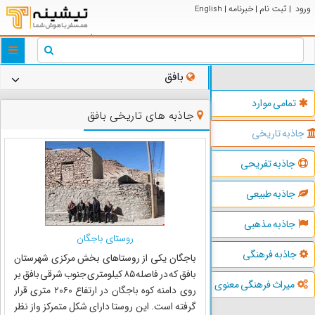
ورود
ثبت نام
خبرنامه
English
|
|
|
ggle
tion
بافق
تمامی موارد
جاذبه های تاریخی بافق
جاذبه تاریخی
جاذبه تفریحی
جاذبه طبیعی
جاذبه مذهبی
روستای باجگان
جاذبه فرهنگی
باجگان یکی از روستاهای بخش مرکزی شهرستان
بافق که در فاصله ۸۵ کیلومتری جنوب شرقی بافق بر
میراث فرهنگی معنوی
روی دامنه کوه باجگان در ارتفاع ۲۰۶۰ متری قرار
گرفته است. این روستا دارای شکل متمرکز واز نظر