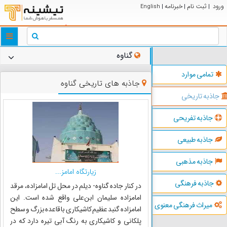
ورود
ثبت نام
خبرنامه
English
|
|
|
ggle
tion
گناوه
تمامی موارد
جاذبه های تاریخی گناوه
جاذبه تاریخی
جاذبه تفریحی
جاذبه طبیعی
جاذبه مذهبی
زیارتگاه امامز...
جاذبه فرهنگی
در کنار جاده گناوه- دیلم در محل تل امامزاده، مرقد
امامزاده سلیمان ابن‌علی واقع شده است. این
میراث فرهنگی معنوی
امامزاده گنبد عظیم کاشیکاری با قاعده بزرگ و سطح
پلکانی و کاشیکاری به رنگ آبی تیره دارد که در