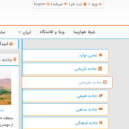
ورود
ثبت نام
خبرنامه
English
|
|
|
بلیط هواپیما
ویلا و اقامتگاه
ایران
سای
اسدآب
تمامی موارد
جاذبه 
جاذبه تاریخی
جاذبه تفریحی
جاذبه طبیعی
جاذبه مذهبی
من
منطقه حف
جاذبه فرهنگی
از مهمتر