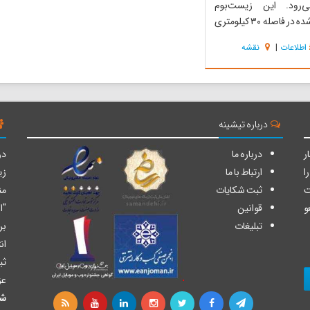
‌رود. این زیست‌بوم
حفاظت‌شده در فاصله ۳۰ کیلومتری
غرب شهرستان تویسرکان، ۲۵
اطلاعات
|
نقشه
 شرق شهر اسدآباد و در
ب غربی همدان و شمال
 فرسفج قرار گرفته است.
وطی شکل خان گرمز، با
 زیبا و ارتفاع...
درباره تیشینه
ر
درباره ما
دو
ا
ارتباط با ما
زی
ت
ثبت شکایات
من
و
قوانین
"ا
تبلیغات
بر
ان
ثب
عز
شا