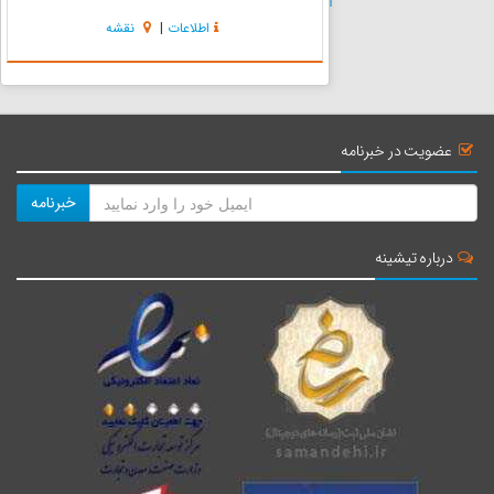
دقیقه شرقی و عرض جغرافیایی 34 درجه و42
اطلاعات
|
نقشه
دقیقه تا 34 درجه و42 دقیقه شمالی ، واقع گردیده
است. وضعیت پوشش گی...
عضویت در خبرنامه
خبرنامه
درباره تیشینه