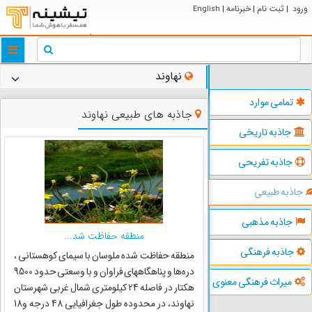
ورود
ثبت نام
خبرنامه
English
|
|
|
ggle
tion
نهاوند
تمامی موارد
جاذبه های طبیعی نهاوند
جاذبه تاریخی
جاذبه تفریحی
جاذبه طبیعی
جاذبه مذهبی
منطقه حفاظت شد...
جاذبه فرهنگی
منطقه حفاظت شده ملوسان با سیمای کوهستانی ،
دره‌ها و پناهگاههای فراوان و با وسعتی حدود 9500
میراث فرهنگی معنوی
هکتار در فاصله 24 کیلومتری شمال غربی شهرستان
نهاوند، در محدوده طول جغرافیایی 48 درجه و18