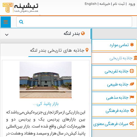
ورود
ثبت نام
خبرنامه
English
|
|
|
ggle
tion
بندر لنگه
تمامی موارد
جاذبه های تاریخی بندر لنگه
جاذبه تاریخی
جاذبه تفریحی
جاذبه طبیعی
جاذبه مذهبی
بازار پانیذ کی...
جاذبه فرهنگی
این بازار یکى از مراکز تجارى جزیره کیش می‌باشد که
بین بازارهای پردیس یک و پردیس دو و
میراث فرهنگی معنوی
هایپرمارکت کیش واقع شده است. بازار بین‌المللی
پانیذ کیش در سال هزار و سیصد و هفتاد و هشت در