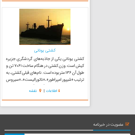
در کرانهٔ دریای کنگ قلعه‌...
کشتی یونانی
کشتی یونانی یکی از جاذبه‌های گردشگری جزیره
کیش است.وزن کشتی در هنگام ساخت ۷۰۶۱ تن و
طول آن ۱۳۶ متر بوده است. نام‌های قبلی کشتی، به
ترتیب «شیپور امپراطور»، «ناتورالیست»، «سیروس
فارس»، «همدان» و در هنگام به گل نشستن «کولا»
اطلاعات
|
نقشه
بوده‌است. علت به گل نشستن کشتی همچنان در
پرده‌ای از ابهام است. ح...
عضویت در خبرنامه