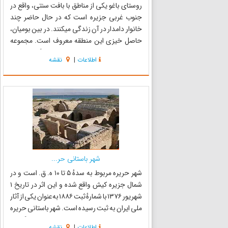
روستای باغو یکی از مناطق با بافت سنتی، واقع در
جنوب غربی جزیره است که در حال حاضر چند
خانوار دامدار در آن زندگی می­کنند. در بین بومیان،
حاصل خیزی این منطقه معروف است. مجموعه
درختان بومی کهنسال لور، زیبایی چشمگیری به این
اطلاعات
|
نقشه
منطقه بخشیده است و طرح توسعه این منطقه به
منظور ایجاد مرکز تفری...
شهر باستانی حر...
شهر حریره مربوط به سدهٔ ۵ تا ۱۰ ه. ق. است و در
شمال جزیره کیش واقع شده و این اثر در تاریخ ۱
شهریور ۱۳۷۶ با شمارهٔ ثبت ۱۸۸۶ به‌عنوان یکی از آثار
ملی ایران به ثبت رسیده است. شهر باستانی حریره
واقع در بخش کیش از توابع شهرستان بندر لنگه و از
اطلاعات
|
نقشه