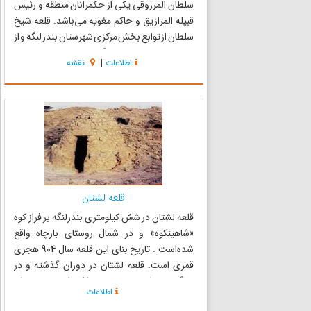
سلطان المرزوقی یکی از حکمرانان منطقه و رئیس
قبیله المرازیق و حاکم مغویه می‌باشد. قلعه شیخ
سلطان از توابع بخش مرکزی شهرستان بندر لنگه و از
نقاط دیدنی استان هرمزگان در جنوب ایران است.
اطلاعات
|
نقشه
این بنا در 2 طبقه و در قسمت‌هایی نیز در 3 طبقه
ساخته شده و ...
قلعه لشتان
قلعه لشتان در شش کیلومتری بندرلنگه بر فراز کوه
«شاهینکوه» و در شمال روستای بارچاه واقع
شده‌است . تاریخ بنای این قلعه سال 904 هجری
قمری است. قلعه لشتان در دوران گذشته و در
جنگهای محلی نقش مهمی داشته است. در دوران
اطلاعات
قدرت پرتغالی‌ها بر خلیج فارس در محاذات این قلعه