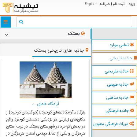
ورود
ثبت نام
خبرنامه
English
|
|
|
ggle
tion
بستک
تمامی موارد
جاذبه های تاریخی بستک
جاذبه تاریخی
جاذبه تفریحی
جاذبه طبیعی
جاذبه مذهبی
آرامگاه علمای ...
جاذبه فرهنگی
بارگاه یا آرامگاه علمای کوخرد یا (دوگنبدان کوخرد) از
مکان‌های زیارتی در نزدیکی دهستان کوخرد واقع
میراث فرهنگی معنوی
در بخش کوخرد در شهرستان بستک در غرب استان
هرمزگان و یکی از نقاط دیدنی استان هرمزگان در