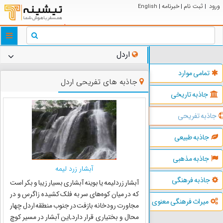
ورود
ثبت نام
خبرنامه
English
|
|
|
ggle
tion
اردل
تمامی موارد
جاذبه های تفریحی اردل
جاذبه تاریخی
جاذبه تفریحی
جاذبه طبیعی
جاذبه مذهبی
آبشار زرد لیمه
جاذبه فرهنگی
آبشار زردلیمه یا بوینه آبشاری بسیار زیبا و بکر است
که در میان کوه‌های سر به فلک کشیده زاگرس و در
میراث فرهنگی معنوی
مجاورت رودخانه بازفت در جنوب منطقه اردل چهار
محال و بختیاری قرار دارد,این آبشار در مسیر کوچ