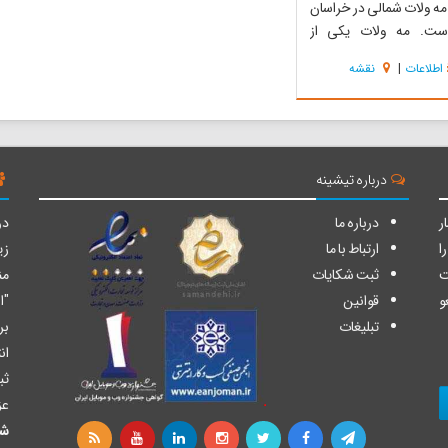
ه ولات شمالی در خراسان
ست. مه ولات یکی از
های استان پهناور خراسان
اطلاعات
|
نقشه
 مرکزیت شهر فیض آباد
 که از دو بخش مرکزی و
شکیل شده‌است. ارتفاع کوه
اسفره معادل ۱۱۸۸ است که در غرب
.
درباره تیشینه
ر
درباره ما
دو
ا
ارتباط با ما
زی
ت
ثبت شکایات
من
و
قوانین
"ا
تبلیغات
بر
ان
ثب
عز
شا