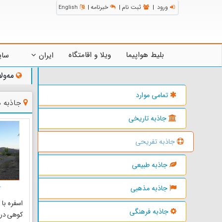
ورود
ثبت نام
خبرنامه
English
|
|
|
بلیط هواپیما
ویلا و اقامتگاه
ایران
سای
مه‌ول
تمامی موارد
جاذبه 
جاذبه تاریخی
جاذبه تفریحی
جاذبه طبیعی
جاذبه مذهبی
ک
اسفره با
جاذبه فرهنگی
کوهی در 