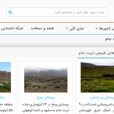
نقشه و مسافت
شبکه اجتماعی 
ر کشورها
نمای کلی
 جام
های طبیعی تربت جام
وستای پیر وحش
روستای رونج
منط
پیر وحش نام روستایی است که در 90
روستای رونج در ۲۳ کیلومتری جاده
منطقه حف
ی شمال شرق شهرستان
تربت جام به مشهد و دامنه کوههای
۵۵ کیلو