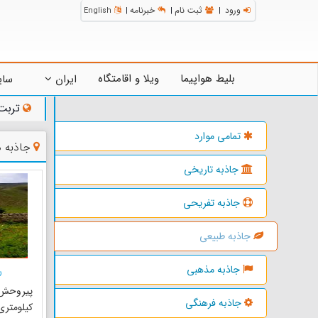
ورود
ثبت نام
خبرنامه
English
|
|
|
بلیط هواپیما
ویلا و اقامتگاه
ایران
سای
تربت
تمامی موارد
جاذبه 
جاذبه تاریخی
جاذبه تفریحی
جاذبه طبیعی
جاذبه مذهبی
ر
جاذبه فرهنگی
کیلومتر