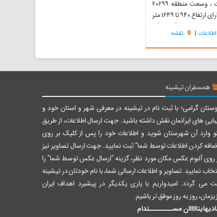
شده است ، وسعت منطقه ۲۰۲۹۹
هکتار و دارای ارتفاع ۹۴۰ تا ۱۶۴۹ متر
، وضعیت توپوگرافی آن
اطلاعات
|
نقشه
است، تپه ماهورو منطقه
از نظر وجود جنگلهای پسته
، درختان پراکنده پسته
جمله شاخصه‌های منحصر
...
همسفران تیشینه
ستان گرامی؛ با ثبت نام در تیشینه در معرفی شهر و استان خود و
بایی های ایرانمان نقش داشته باشید. جهت ارسال اطلاعات، از طریق
و وارد آن شهرستان شوید و اطلاعات خود را پس از کلیک بر روی
ضافه کردن اطلاعات توسط شما" ثبت نمایید. جهت ارسال تصاویر نیز
 روی آلبوم عکس مکان مورد نظر، گزینه "ارسال عکس توسط شما" را
تخاب نمایید. تصاویر و اطلاعات ارسالی شما، با نام خودتان در تیشینه
ت می گردد. امیدواریم با یاری یکدیگر در پیشبرد اهداف ایران
یزمان، روز به روز موفق تر باشیم.
دیهایتاااااان مســــــــتدام