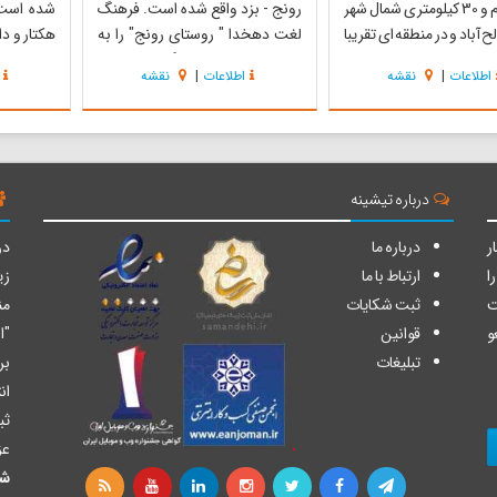
تربت جام و 30 کیلومتری شمال شهر
رونج - بزد واقع شده است. فرهنگ
 آباد و در منطقه ای تقریبا
لغت دهخدا " روستای رونج" را به
هستانی در خراسان رضوی
نقل از جلد نهم فرهنگ جغرافیایی
می‌باشد 
اطلاعات
|
نقشه
اطلاعات
|
نقشه
 است. کوههای اطراف این
ایران اینگونه معرفی می‌کند: "دهی از
کوهستانی 
 نوع خاصی درخت پسته فرا
بخش تربت جام شهرستان مشهد.
با ارزشی 
 بصورت طبیعی رشد کرده
سکنه آن ۱۶۱۷ تن. آب آن از قنات.
وحشی است
امی این کوهها تحت نظر
محصولات آنجا غلات و پنبه. صنا...
وحشی از 
.
به فرد منط
درباره تیشینه
ر
درباره ما
دو
ا
ارتباط با ما
زی
ت
ثبت شکایات
من
و
قوانین
"ا
تبلیغات
بر
ان
ثب
عز
شا