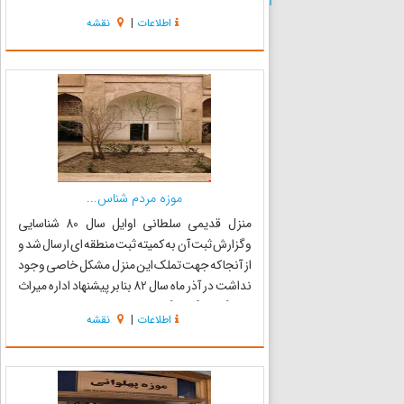
حجره‌های متعدد و اصطبل ، موزه اشیاء مردم
اطلاعات
|
نقشه
شناسی سرایان در محل شترخانه کاروانسرای سرایان
راه اندازی شده اس...
موزه مردم شناس...
منزل قدیمی سلطانی اوایل سال 80 شناسایی
وگزارش ثبت آن به کمیته ثبت منطقه ای ارسال شد و
از آنجا که جهت تملک این منزل مشکل خاصی وجود
نداشت در آذر ماه سال 82 بنا بر پیشنهاد اداره میراث
فرهنگی و گردشگری قاین از ورثه خریداری و به
اطلاعات
|
نقشه
اداره میراث فرهنگی و گردشگری واگذار گردید . کار
مر...