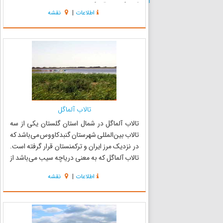
آجی‌گل و آلماگل از رودخانه مرزی اترک و
اطلاعات
|
نقشه
زهکشی‌های طبیعی نهرهای شور به نام‌های سامان
و شورجه تأمین م...
تالاب آلماگل
تالاب آلماگل در شمال استان گلستان یکی از سه
تالاب بین‌المللی شهرستان گنبدکاووس می‌باشد که
در نزدیک مرز ایران و ترکمنستان قرار گرفته است.
تالاب آلماگل که به معنی دریاچه سیب می‌باشد از
مجموعه تالابهای بین‌المللی ایران محسوب می‌شود
اطلاعات
|
نقشه
که در سال ‪ هزار و نهصد و هفتاد و پنج در کنوانسیون
رامسر...