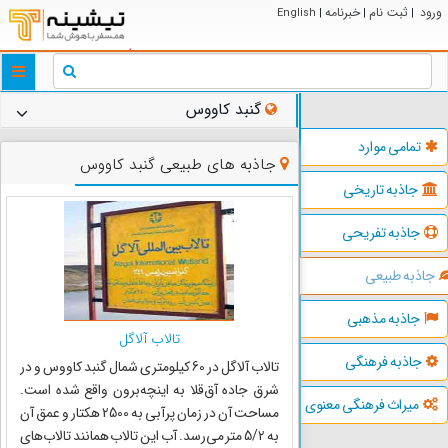
ورود
ثبت نام
خبرنامه
English
|
|
|
ggle
tion
گنبد کاووس
تمامی موارد
جاذبه های طبیعی گنبد کاووس
جاذبه تاریخی
جاذبه تفریحی
جاذبه طبیعی
جاذبه مذهبی
تالاب آلاگل
جاذبه فرهنگی
تالاب آلاگل در 60 کیلومتری شمال گنبد کاووس و در
شرق جاده آق‌قلا به اینچه‌برون واقع شده است.
میراث فرهنگی معنوی
مساحت آن در زمان پرآبی به 2500 هکتار و عمق آن
به 5/2 متر می‌رسد. آب این تالاب همانند تالاب‌های