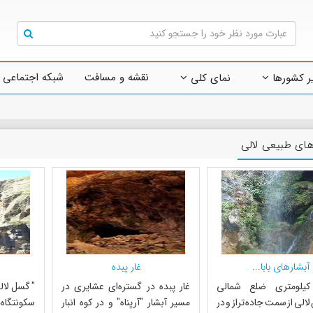
نقشه و مسافت
شبکه اجتماعی 
ر کشورها
نمای کلی
های طبیعی لالی
آبشار‌های بابا...
غار پبده
 40 کیلومتری ضلع شمالی
غار پبده در گستره‌ای عشایری در
" گسل لال
الی از سمت جاده تراز و در
مسیر آبشار "آرپناه" و در کوه انبار
سکونتگاه‌