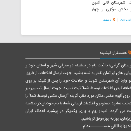
 شهرستان لالی اکنون
و بخش مرکزی و چهار
 سادات ، دشت لالی ،
اطلاعات
|
نقشه
جاستون شه و هتی و حدود 285
سکونی است ، و در شمال
ستان با وسعتی بالغ بر
یلومتر مربع واقع شده است.
همسفران تیشینه
ستان گرامی؛ با ثبت نام در تیشینه در معرفی شهر و استان خود و
بایی های ایرانمان نقش داشته باشید. جهت ارسال اطلاعات، از طریق
و وارد آن شهرستان شوید و اطلاعات خود را پس از کلیک بر روی
ضافه کردن اطلاعات توسط شما" ثبت نمایید. جهت ارسال تصاویر نیز
 روی آلبوم عکس مکان مورد نظر، گزینه "ارسال عکس توسط شما" را
تخاب نمایید. تصاویر و اطلاعات ارسالی شما، با نام خودتان در تیشینه
ت می گردد. امیدواریم با یاری یکدیگر در پیشبرد اهداف ایران
یزمان، روز به روز موفق تر باشیم.
دیهایتاااااان مســــــــتدام