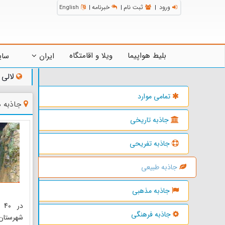
ورود
ثبت نام
خبرنامه
English
|
|
|
بلیط هواپیما
ویلا و اقامتگاه
ایران
سای
لالی
تمامی موارد
جاذبه 
جاذبه تاریخی
جاذبه تفریحی
جاذبه طبیعی
جاذبه مذهبی
در
جاذبه فرهنگی
شهرستان ل