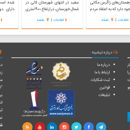
هستان‌های زاگرس مکانی
سفید در انتهای شهرستان لالی در
شده است.
ود دارد که به اعتقاد مردم
شمال خوزستان، در ارتفاع 1900 متری
دارای د
سلمان فارسی است . در
از سطح دریا قرار دارد این غار در
دهستان ،
اطلاعات
|
نقشه
اطلاعات
|
نقشه
ین مکان مقدس آبشارهای
منطقه خوش آب و هوای لالی در دل
ایی از کوه‌های اطراف سرازیر
کوه "انبار سفید" از کوه‌های کوهپایه
روستای م
ه طراوت و زیبایی خاصی
ای زاگرس در شمال استان خوزستان و
استان خوز
 می‌بخشد. وجود درختان
هم مرز با چهارمحال و ...
1400 ک
.
حدود 60 سال پ...
درباره تیشینه
ر
درباره ما
دو
ا
ارتباط با ما
زی
ت
ثبت شکایات
من
و
قوانین
"ا
تبلیغات
بر
ان
ثب
عز
شا