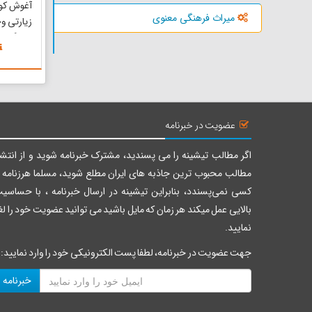
آغوش کو
میراث فرهنگی معنوی
زیارتی وج
قدمگاه 
اطراف ا
بسیار زیب
می‌شود ک
به منطقه
کلخنگ ،..
عضویت در خبرنامه
اگر مطالب تیشینه را می پسندید، مشترک خبرنامه شوید و از انتشا
مطالب محبوب ترین جاذبه های ایران مطلع شوید، مسلما هرزنامه ر
کسی نمی‌پسندد، بنابراین تیشینه در ارسال خبرنامه ، با حساسی
بالایی عمل میکند هر زمان که مایل باشید می توانید عضویت خود را لغ
نمایید.
جهت عضویت در خبرنامه، لطفا پست الکترونیکی خود را وارد نمایید:
خبرنامه