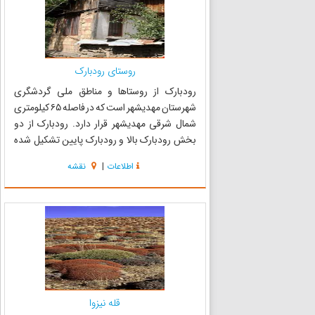
روستای رودبارک
رودبارک از روستاها و مناطق ملی گردشگری
شهرستان مهدیشهر است که در فاصله ۶۵ کیلومتری
شمال شرقی مهدیشهر قرار دارد. رودبارک از دو
بخش رودبارک بالا و رودبارک پایین تشکیل شده
است و در منطقه حفاظت شده پرور قرار دارد. لهجه
اطلاعات
|
نقشه
مردم رودبارک به زبان خاص خودشان می‌باشد .
ایـن گویش برخـی لغـات انگلی...
قله نیزوا