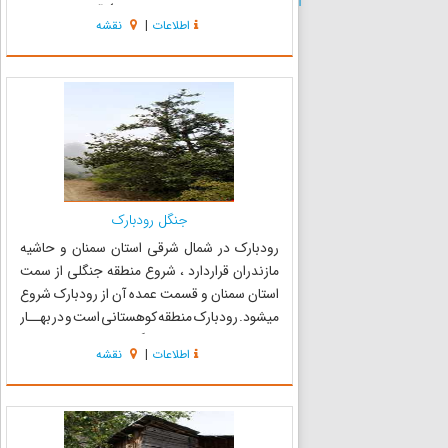
به ۵ عدد قایق جهت قایق سواری) ، آبشار مصنوعی ،
اطلاعات
|
نقشه
سینما روباز ، آلاچیق ، قهوه خانه سنتی ، بخش
سوارکار...
جنگل رودبارک
رودبارک در شمال شرقی استان سمنان و حاشیه
مازندران قراردارد ، شروع منطقه جنگلی از سمت
استان سمنان و قسمت عمده آن از رودبارک شروع
میشود. رودبارک منطقه کوهستانی است و در بهــار
هوای خنک همراه با بارندگی و در تابستان نیز هوا
اطلاعات
|
نقشه
خنک و در پائیز سرما و نیز در زمستان برف میبـارد و
حتی ارتفاع بر...