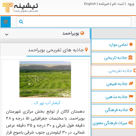
ورود
ثبت نام
خبرنامه
English
|
|
|
ggle
tion
بویراحمد
تمامی موارد
جاذبه های تفریحی بویراحمد
جاذبه تاریخی
جاذبه تفریحی
جاذبه طبیعی
جاذبه مذهبی
آبشار آب نهر ک...
جاذبه فرهنگی
دهستان کاکان از توابع بخش مرکزی شهرستان
بویراحمد، با مختصات جغرافیایی ۵۱ درجه و ۴۸
میراث فرهنگی معنوی
دقیقه طول شرقی و ۳۰ درجه و ۳۵ دقیقه عرض
شمالی، در ۳۰ کیلومتری جنوب شرقی یاسوج قرار