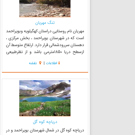
تنگ مهریان
مهریان نام روستایی دراستان کهگیلویه وبویراحمد
است که در شهرستان بویراحمد ، بخش مرکزی ،
دهستان سررودشمالی قرار دارد. ارتفاع متوسط آن
ازسطح دریا 1850مترمی باشد و از نظرطبیعی
نیزمیان رودخانه مهریان درشرق و کوههای دناکه
اطلاعات
|
نقشه
درشمال آن قرار دارد محصورشده است . در واقع
روستای مهریان یک دشت پای ...
دریاچه کوه گل
دریاچه کوه گل در شمال شهرستان بویراحمد و در