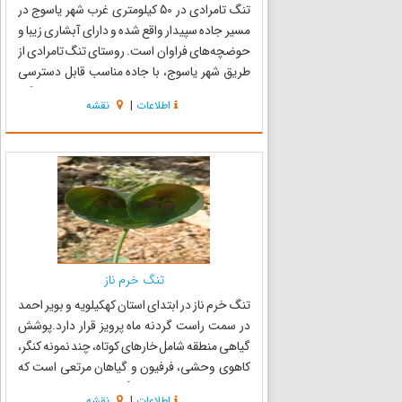
تنگ تامرادی در 50 کیلومتری غرب شهر یاسوج در
مسیر جاده سپیدار واقع شده و دارای آبشاری زیبا و
حوضچه‌های فراوان است. روستای تنگ تامرادی از
طریق شهر یاسوج، با جاده مناسب قابل دسترسی
است. در خم هر پیچ و فراز هر شیب از این تنگه،
اطلاعات
|
نقشه
تابلوی نقاشی بی‌نظیری از شاهکارهای طبیعت را در
مقابل دیدگان گر...
تنگ خرم ناز
تنگ خرم ناز در ابتدای استان کهکیلویه و بویر احمد
در سمت راست گردنه ماه پرویز قرار دارد.پوشش
گیاهی منطقه شامل خارهای کوتاه، چند نمونه کنگر،
کاهوی وحشی، فرفیون و گیاهان مرتعی است که
خوشبختانه به علت جلوگیری از چرای بی رویه
اطلاعات
|
نقشه