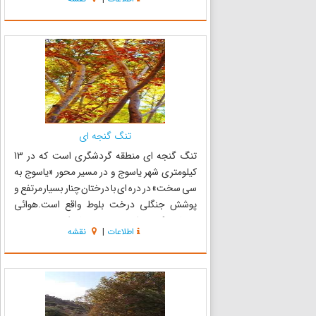
دام‌ها ،پوشش گیاهی منطقه افزایش پیدا کرده
است.درختان این منطقه شام...
تنگ گنجه ای
تنگ گنجه ای منطقه گردشگری است که در 13
کیلومتری شهر یاسوج و در مسیر محور «یاسوج به
سی سخت» در دره ای با درختان چنار بسیار مرتفع و
پوشش جنگلی درخت بلوط واقع است.هوائی
بسیار خنک و مطبوع ،عبور رودخانه از مسیر بین دره
اطلاعات
|
نقشه
و از لابه لای درختان سر به فلک کشیده چنار این
منطقه را به محل گردشگری بسی...