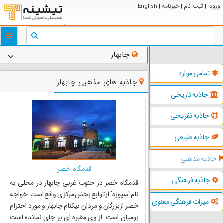
ورود
ثبت نام
خبرنامه
English
|
|
|
ggle
tion
چابهار
تمامی موارد
جاذبه های مذهبی چابهار
جاذبه تاریخی
جاذبه تفریحی
جاذبه طبیعی
جاذبه مذهبی
قدمگاه خضر
جاذبه فرهنگی
قدمگاه خضر در جنوب غربی چابهار در محلی به
نام"سپوزه" از توابع بخش مرکزی واقع است. خواجه
میراث فرهنگی معنوی
خضر ازبزرگان و مردان نیکنام چابهار و مورد احترام
بومیان است. از وی مقبره ای بر جای نمانده است