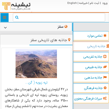
ورود
ثبت نام
خبرنامه
English
|
|
|
ggle
tion
سقز
تمامی موارد
جاذبه های تاریخی سقز
جاذبه تاریخی
جاذبه تفریحی
جاذبه طبیعی
جاذبه مذهبی
تپه زیویه ( گن...
جاذبه فرهنگی
در 42 کیلومتری شمال شرقی شهرستان سقز، بخش
زیویه، روستای زیویه تپه ای تاریخی و باستانی
میراث فرهنگی معنوی
3500 ساله، وجود دارد که یکی از شاهکارهای
معماری بشریت در سده نهم تا ششم پیش از میلاد