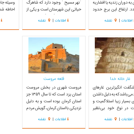
ه دوران زندیه یا افشاریه
ˈنهر مسیح ˈ وجود دارد که شاهرگ
وسیله جاد
دد. ارتفاع این برج حدود
حیاتی این شهرستان است و یکی از
احاطه شد
ر، قطرش در پایین پنج متر و
پنج منطقه نمونه گردشگری کشور به
جنوب منطق
اطلاعات
|
نقشه
اطلاعات
|
نقشه
حدود سه متر می‌باشد. برج
شمار می‌رود. نهر مسیح خاتم ، تنها
سرچهان و 
ا از خشت و گِل بنا شده و در
رودخانه دائمی استان یزد است که
منطقه را 
 کنگره هایی ایجاد شده
سرچشمه نهر مسیح و پارک جنگی آن
منطقه نیز
له ایی با...
که در فاصله 5 کیلومتری جنوب شر...
روستاهای 
شده و ا...
غار خانه خدا
قلعه مروست
گفت انگیز‌ترین غارهای
مَروست شهری در بخش مروست
 می‌باشد که به دلیل داشتن
استان یزد است که تا سال ۱۳۵۹ جز
 بسیار زیبا استلاگمیت و
استان کرمان بوده است و به دلیل
یت در نوع خود بی‌نظیر
نزدیکی با استان کرمان، گویش مردم
است. غار خانه خدا که در ارتفاع 2800
مروست بسیار به کرمانی‌ها شباهت
اطلاعات
|
نقشه
اطلاعات
|
نقشه
طح دریا و در پناهگاه حیات
دارد. مجموعه ابنیه تاریخی مرکزی
ئیه شهرستان خاتم (مرکز
مروست از نقاط دیدنی و تاریخی این