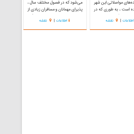
ه‌های مواصلاتی این شهر
می‌شود که در فصول مختلف سال ،
ه است ، به طوری که در
پذیرای مهمانان و مسافران زیادی از
ه جاده آسفالته هرات به
سراسر کشور است . روستای کرخنگان
اطلاعات
|
نقشه
اطلاعات
|
نقشه
شیراز وجود دارد که مرز
۲۵۰ کیلومتر تا شهر یزد فاصله دارد و از
نیز شامل می‌شود.در غرب
توابع بخش مروست در شهرستان
 جاده آسفالته توتک به
خاتم است. این روستا جاذبه‌های
کرخنگان و چنارناز واقع
بسیار زیبا و آثار تاریخی زیادی دارد.
د...