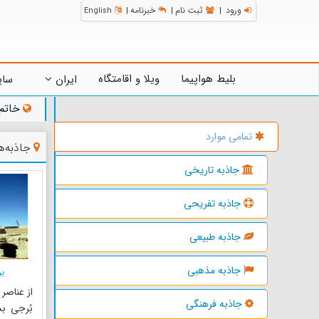
ورود
ثبت نام
خبرنامه
English
|
|
|
بلیط هواپیما
ویلا و اقامتگاه
ایران
سای
خاتم
تمامی موارد
جاذبه‌
جاذبه تاریخی
جاذبه تفریحی
جاذبه طبیعی
جاذبه مذهبی
ب
از عناصر
جاذبه فرهنگی
بُرجی ب