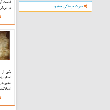
قدمت آن ب
میراث فرهنگی معنوی
بر می‌گر
پانزده مت
در بالا 
ترکان تمام
لبه هایش
است. راه پ
یکی از ش
استان یزد
ستون‌های
استلاگت
متری از س
وحش بورو