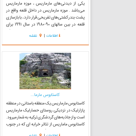
یکی از دیدنی‌های مارماریس ، موزه مارماریس
می‌باشد . موزه مارماریس در داخل قلعه واقع در
پشت بندر کشتی‌های تفریحی قرار دارد ، با بازسازی
قلعه در بین سالهای 90-1980 در سال 1991 برای
بازدید عموم آماده و افتتاح شده است . از ورودی آن
اطلاعات
|
نقشه
که سقفی با معماری ضربی دارد وارد حیاط شده و با
پلکانهای ...
کاستابوس مارما...
کاستابوس مارماریس یک منطقه باستانی در منطقه
پازارلیک در نزدیکی روستای حصارلیک مارماریس
است و از جاذبه‌های گردشگری ترکیه به شمار میرود.
کاستابوس ماماریس از تئاتر خرابه ای که در جنوب
قرار دارد همراه با پرستشگاه ، تشکیل شده است .با
اطلاعات
|
نقشه