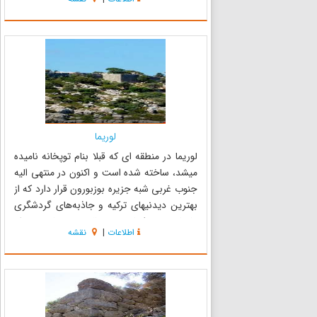
یک صعود یک ساعته می‌توان به کاستابوس
مارماریس که مکانی ...
لوریما
لوریما در منطقه ای که قبلا بنام توپخانه نامیده
میشد، ساخته شده است و اکنون در منتهی الیه
جنوب غربی شبه جزیره بوزبورون قرار دارد که از
بهترین دیدنیهای ترکیه و جاذبه‌های گردشگری
مارماریس به شمار میرود.جالب‌ترین بنا در محوطه
اطلاعات
|
نقشه
مسکونی استحکاماتی است که بروی بورونباشی
واقع شده و بخوبی حفاظت گر...