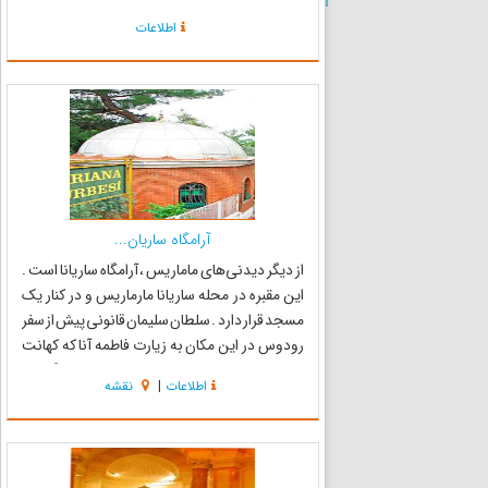
مقدنیه ، سوریه ، روم ، بیزانس ، سلجوقیان و عثمانی
اطلاعات
را مشاهده نمود. آثار دیدنی ساراندا مارماریس
یکی...
آرامگاه ساریان...
از دیگر دیدنی‌های ماماریس ، آرامگاه ساریانا است .
این مقبره در محله ساریانا مارماریس و در کنار یک
مسجد قرار دارد . سلطان سلیمان قانونی پیش از سفر
رودوس در این مکان به زیارت فاطمه آنا که کهانت
وی مشهور بود می‌رود و پس از جواب مثبت گرفتن
اطلاعات
|
نقشه
اقدام به محاصره رودوس می‌نماید. پیش از حرکت
از ...