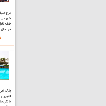
برج خلیف
در حال 
آسمان‌خ
انسان ا
۱۳۸۸
ابت...
پارک آبی
القوین و 
با تفریح