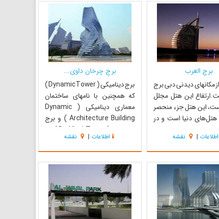
ین بازار، کالاهایی مانند
سنتی است، از بدلیجات و سنگ‌های
شاک، کیف و کفش،...
قیمتی تزیینی تا لباس‌های حریر ع...
برج العرب
برج چرخان داوی...
از مکانهای دیدنی دبی برج
برج دینامیکی ( Dynamic Tower )
ت.ارتفاع این هتل مجلل
که همچنین با نامهای ساختمان
ر است، این هتل جزء منحصر
معماری دینامیکی ( Dynamic
 هتل‌های دنیا است و در
Architecture Building ) و برج
دریا بر جزیره مصنوعی در فاصله 280
داوینچی ( Da Vinci Tower ) نیز
اطلاعات
|
نقشه
اطلاعات
|
نقشه
احل خلیج فارس قراردارد
معروف است یک طرح آسمانخراش
 طریق راهی منحنی شکل به
۴۲۰ متری – ۸۰ طبقه ای برای شهر
د .برج العرب برای مدتی
دبی است. معمار این برج چرخان
د و هنوز می‌توان ا...
دیوید فیشر است. این برج این
قابلیت را دارد که هر ط...