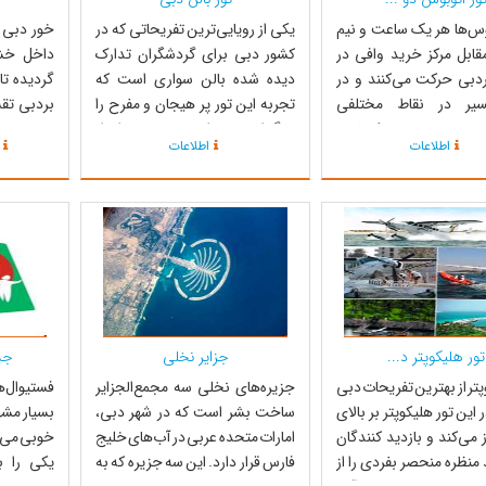
وس‌ها هر یک ساعت و نیم
یکی از رویایی‌ترین تفریحاتی که در
خور دبی ی
 مقابل مرکز خرید وافی در
کشور دبی برای گردشگران تدارک
داخل خش
دبی حرکت می‌کنند و در
دیده شده بالن سواری است که
گردیده تا
یر در نقاط مختلفی
تجربه این تور پر هیجان و مفرح را
بردبی تق
‌های کوتاهی
هرگز از یاد نخواهند برد . می‌توان از
مهمی در 
اطلاعات
اطلاعات
ارکنندگان از دبی می‌توانند
درون بالن که به ارامی در هوا شناور
داشته است
هر را از طبقه دوم این
است، هوای خنک سپیده دم را در
طبق دستو
ای دوطبقه مشاهده کنند.
حالی که در ارتفاع چند متری بر فراز
1954،
این اتوبوس‌ها دارای 44 صندلی در
ریگزار سرخ شناور هستید، لمس ...
گردید تا 
...
پهلو گیری 
تور هلیکوپتر د...
جزایر نخلی
جش
پتر از بهترین تفریحات دبی
جزیره‌های نخلی سه مجمع‌الجزایر
فستیوال‌ه
 این تور هلیکوپتر بر بالای
ساخت بشر است که در شهر دبی،
بسیار مشه
 می‌کند و بازدید کنندگان
امارات متحده عربی در آب‌های خلیج
خوبی می‌د
 منظره منحصر بفردی را از
فارس قرار دارد. این سه جزیره که به
یکی را بر