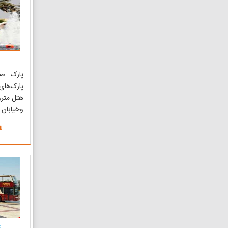
گونه محد
وج...
پارک صف
پارک‌های
هتل مترو
وخیابان 
۱۹۷۵
دریاچه و 
جلوهٔ 
بخشیده‌ا
برای ...
ت