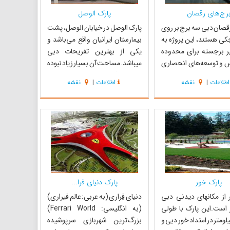
رج‌های رقصان
پارک الوصل
قصان دبی سه برج بر روی
پارک الوصل در خیابان الوصل، پشت
ی هستند، این پروژه به
بیمارستان ایرانیان واقع می‌باشد و
 برجسته برای محدوده
یکی از بهترین تفریحات دبی
س و توسعه‌های انحصاری
میباشد. مساحت آن بسیار زیاد نبوده
شد که از جاذبه‌های
و دارای فضای سبز و منطقه بازی
اطلاعات
|
نقشه
اطلاعات
|
نقشه
 دبی میباشند. حجم
کودکان است. پارک الوصل یکی دیگر
موج دار برج‌ها با ترکیب
از تفریحات دبی به شمار میرود که
درونی احجام، طراحی و
ساعات کاری پارک از 8 صبح تا 10 شب
ده است. این برج‌ها از
می‌باشد و در روزهای تعطیل تا 1،...
دنیهای دبی...
پارک خور
پارک دنیای فرا...
 از مکانهای دیدنی دبی
دنیای فِراری (به عربی: عالم فیراری)
 است.این پارک با طولی
(به انگلیسی: Ferrari World)
بر 2.6 کیلومتر در امتداد خور دبی و
بزرگ‌ترین شهربازی سرپوشیده