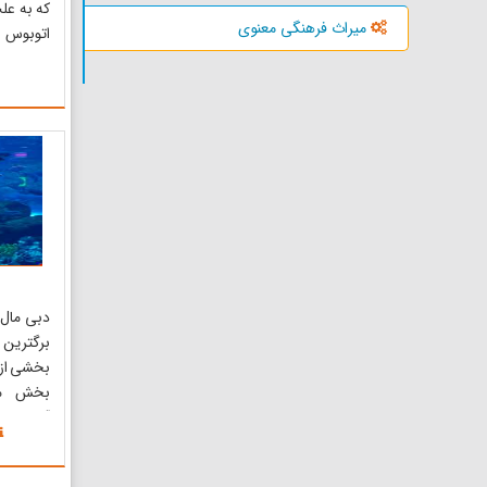
که به عل
میراث فرهنگی معنوی
اتوبوس 
است. مهم
استفاده 
معمولی 
گشت تفر
با همان 
که در سی
دبی مال 
برگترین
بخشی از 
بخش می
آکواری
(64