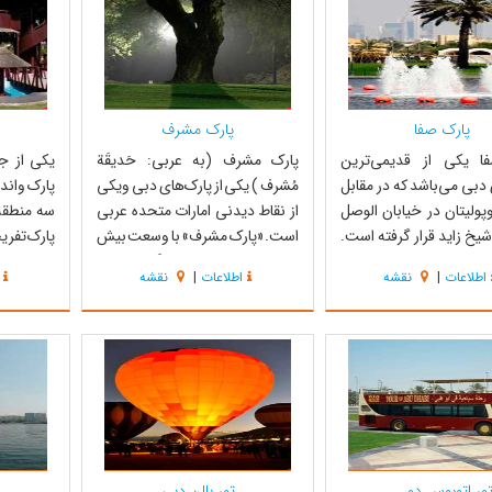
ودیتی در استفاده از آن
چمنزارهای زیبا و وسیع، محیط
بوجود آورده
دلپذیری ...
پارک صفا
پارک مشرف
ا یکی از قدیمی‌ترین
پارک مشرف (به عربی: حَدیقَة
یکی از ج
 دبی می‌باشد که در مقابل
مُشرف ) یکی از پارک‌های دبی ویکی
پارک واندر
پولیتان در خیابان الوصل
از نقاط دیدنی امارات متحده عربی
سه منطقه
شیخ زاید قرار گرفته است.
است. «پارک مشرف» با وسعت بیش
پارک تفری
این پارک با ۶۴ هکتار مساحت در سال
از ۱۲۴ هکتار مساحت، بزرگترین پارک
فیلم و 
اطلاعات
|
نقشه
اطلاعات
|
نقشه
 میلادی بنا شده است. وجود
دبی می‌باشد ودر جاده الخوانیج در ۹
می‌باشد. 
یک آبشار زیبا در کنار آن
کیلومتری فرودگاه بین‌المللی دبی
البوم و ک
خاصی به این پارک
قرار دارد. این پارک کمی خارج از شهر
منطقه تو
ند. امکانات فراوانی نیز
قرار دارد اما به دلیل امکا...
می‌باشد.پ
هر روز از 
ور اتوبوس دو ...
تور بالن دبی