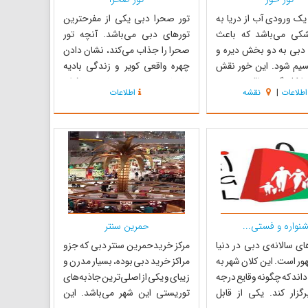
ک ورودی آب از دریا به
تور صحرا دبی یکی از مفرحترین
کی می‌باشد که باعث
تورهای دبی می‌باشد. آنچه تور
 دبی به دو بخش دیره و
صحرا را جذاب می‌کند، نشان دادن
سیم شود. این خور نقش
چهره واقعی کویر و زندگی بادیه
شکل گیری اقتصاد دبی
نشینان به توریست‌ها و مسافران
اطلاعات
|
نقشه
اطلاعات
. با توجه به اهمیت آن و
دبی می‌باشد. مدت زمان تور صحرا
ر حاکم وقت دبی در سال
بنا به انتخاب فرد ممکن است بین
 افزایش عمق و عرض خور آغاز
چند ساعت تا چند روز متفاوت باشد.
بدین وسیله امکان تردد و
در رایج‌ترین تور صحرا بازدید
لن...
کنندگان حدود...
نواره و فستی...
حمرین سنتر‌
ای سالانه‌ی دبی در دنیا
مرکز خریدحمرین سنتر دبی که جزو
ور است. این کلان شهر به
مراکز خرید دبی بوده، بسیار مدرن و
اند که چگونه وقایع درجه
زیبای و یکی از اصلی‌ترین جاذبه‌های
گزار کند. یکی از قابل
توریستی این شهر می‌باشد. این