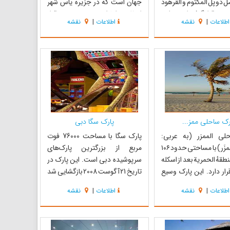
 دو پل المکتوم و القرهود
جهان است که در جزیره یاس شهر
دبی قرار گرفته است. شهر
ابوظبی، امارات متحده عربی قرار
اطلاعات
|
نقشه
اطلاعات
|
نقشه
این پارک قرار دارد. سرزمین
دارد که با مضمون فراری ساخته شده
 در مجاورت این پارک قرار
است. دنیای فراری بزرگ‌ترین
.در اینجا شما می‌توانید
شهربازی مضمونی جهان نیز
 ییلا...
می‌باشد. مساحت سقف این
شهربازی ۲۰۰،۰۰۰ مترمربع (۲،...
رک ساحلی ممز...
پارک سگا دبی
لی الممزر (به عربی:
پارک سگا با مساحت 76000 فوت
حَدیقَة اَلمَمزَر ) با مساحتی حدود ۱۰۶
مربع از بزرگترین پارک‌های
نطقهٔ الحمریة بعد از اسکله
سرپوشیده دبی است. این پارک در
رار دارد. این پارک وسیع
تاریخ 21 آگوست 2008 بازگشایی شد
 ساحل، دو استخر، زمین
و بیش از 150 نوع بازی کامپیوتری
اطلاعات
|
نقشه
اطلاعات
|
نقشه
ه کودکان، چمنزارهای
مختلف دارد. این پارک در 2 طبقه
 درختان و بوته زارهای
مجزا طراحی شده. این پارک یکی از
باشد که تفرجگاه آرامی را
مراکز تفریحی دبی است که برای