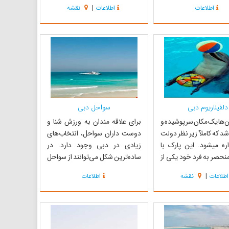
ن وقایع سالانه‌ی دبی
مجهز به سیستم‌های خنک کننده
اطلاعات
اطلاعات
|
نقشه
ید می‌باشد که ماه ژانویه
قوی و سایر امکانات مورد نیاز
ی‌گردد. در این زمان
می‌باشند. هوای بسیار خنک در این
های مهم و بزرگ، اجناس
مرکز خرید باعث گردیده تا بسیاری از
ا تخفیف ویژه ارائه
مسافران به دلیل گرمای شدید سطح
.
ش...
دلفیناریوم دبی
سواحل دبی
ن‌ها یک مکان سرپوشیده و
برای علاقه مندان به ورزش شنا و
شد که کاملآ زیر نظر دولت
دوست داران سواحل، انتخاب‌های
اره میشود. این پارک با
زیادی در دبی وجود دارد. در
حصر به فرد خود یکی از
ساده‌ترین شکل می‌توانند از سواحل
مراکز تفریحی در قلب دبی
عمومی استفاده نمایند. این سواحل از
اطلاعات
|
نقشه
اطلاعات
ر این پارک دلفین‌ها و
امکانات کمی برخوردارند ولی نیاز به
ی تربیت شده برنامه‌های
پرداخت ورودیه ندارند. در مقابل،
ادهای را از خودشان به
پارک‌های ساحلی از امکانات خوبی
گذارند که باعث شده
مانند اتاق تعویض لباس، استخرهای
...