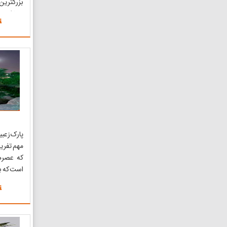
بزرگترین
میباشد . 
دبی پلاژ
ساکنان پ
کمتر میب
برای بزرگسالان 
پارک زعبی
مهم تفری
که عصره
است که ب
دبی می‌ر
امکانات 
نمونه ف
محل نشس