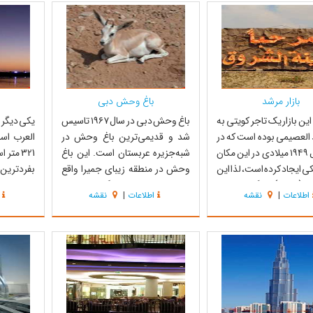
واریوم دارای بیش
این بازارها نه تنها به خاطر خرید و
است. در ا
ز33000حیوان زنده از جمله بیش از
فروش و تجارت، بلکه به...
لباس و پو
وسه و سفره‌ماهی است و
..
بازار مرشد
باغ وحش دبی
ن بازار یک تاجر کویتى به
باغ وحش دبی در سال ۱۹۶۷ تاسیس
یکی دیگر 
 العصیمی بوده است که در
شد و قدیمی‌ترین باغ وحش در
العرب اس
أوایل سال ۱۹۴۹ میلادی در این مکان
شبه‌جزیره عربستان است. این باغ
321 مت
کی ایجاد کرده است، لذا این
وحش در منطقه زیبای جمیرا واقع
بفرد‌ترین
 نام (مرشد) نامگذاری شده
شده است. در اینجا از گونه‌های نادر
اطلاعات
|
نقشه
اطلاعات
|
نقشه
 سمت میدان جمال
شامپانزه و گربه وحشی عربی
متری از س
صر که به طرف غرب حرکت
نگهداری می‌شود. تقریباً در حدود
که فقط از
 خیابان سبخه می‌رسیم.
۲۰۰ گونه از پستانداران، پرندگان،
شهر می‌رس
یابان که بصورت تقریبا
خزندگان و ماهی‌ها در این باغ
نماد دبی بو
وحش زندگی ...