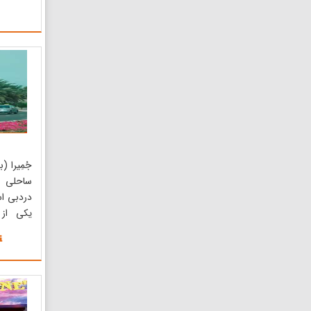
صحرا، خ
مکانهای 
پروژه‌ها
25 ، 45 و 60 دقیقه ای و...
جُمِیرا (
ساحلی 
دردبی اس
یکی از 
پرچم‌های
جمیرا یک
گردشگرا
کشور سف
درامتداد د
دو هتل زی