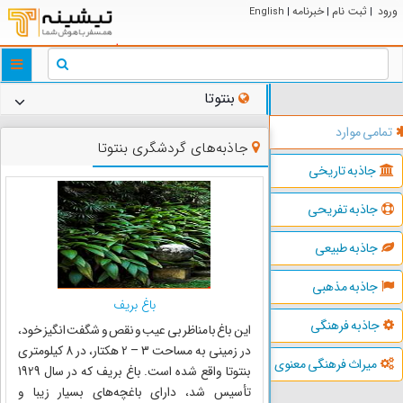
ورود
ثبت نام
خبرنامه
English
|
|
|
ggle
tion
بنتوتا
تمامی موارد
جاذبه‌های گردشگری بنتوتا
جاذبه تاریخی
جاذبه تفریحی
جاذبه طبیعی
جاذبه مذهبی
باغ بریف
جاذبه فرهنگی
این باغ با مناظر بی عیب و نقص و شگفت انگیز خود،
در زمینی به مساحت 3 – 2 هکتار، در 8 کیلومتری
میراث فرهنگی معنوی
بنتوتا واقع شده است. باغ بریف که در سال 1929
تأسیس شد، دارای باغچه‌های بسیار زیبا و