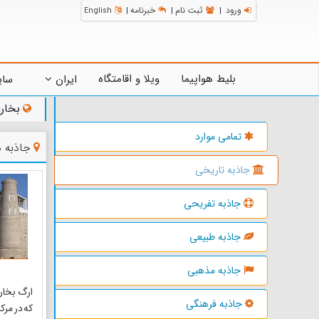
ورود
ثبت نام
خبرنامه
English
|
|
|
بلیط هواپیما
ویلا و اقامتگاه
ایران
سای
بخارا
تمامی موارد
جاذبه ه
جاذبه تاریخی
جاذبه تفریحی
جاذبه طبیعی
جاذبه مذهبی
ارگ بخار
جاذبه فرهنگی
که در مرک