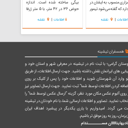
 مزاری منسوب به ایشان در
بیگی ساخته شده است. اندازه
 دارد که گفته می‌شود تیمور
حوض 36 در 42 متر، با 5 متر ژرفا
رونق بخارا این مزار را
است. شاید لب حوض مشهورترین
اطلاعات
|
نقشه
اطلاعات
|
نقشه
 حضرت ایوب کرده است.
مکان در بخارا باشد. روزگاری برای
ری هم منسوب به دانیال
تهیه آب در این شهر حدود 200 حوض
ارا وجود دارد.این مقبره
ساخته شد که با آب رودخانه پر
گنبد کوچک و...
می‌شد و این نام از آن دوران باقی
مانده است....
همسفران تیشینه
ستان گرامی؛ با ثبت نام در تیشینه در معرفی شهر و استان خود و
بایی های ایرانمان نقش داشته باشید. جهت ارسال اطلاعات، از طریق
و وارد آن شهرستان شوید و اطلاعات خود را پس از کلیک بر روی
ضافه کردن اطلاعات توسط شما" ثبت نمایید. جهت ارسال تصاویر نیز
 روی آلبوم عکس مکان مورد نظر، گزینه "ارسال عکس توسط شما" را
تخاب نمایید. تصاویر و اطلاعات ارسالی شما، با نام خودتان در تیشینه
ت می گردد. امیدواریم با یاری یکدیگر در پیشبرد اهداف ایران
یزمان، روز به روز موفق تر باشیم.
دیهایتاااااان مســــــــتدام