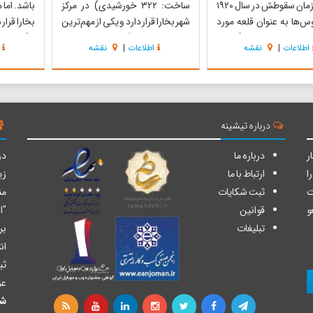
این بنا تا زمان سقوطش در سال ۱۹۲۰
ساخت: ۳۲۲ خورشیدی) در مرکز
باشد. اما
‌ها به عنوان قلعه مورد
شهر بخارا قرار دارد و یکی از مهم‌ترین
بخارا قرار
بوده است. امروزه ارگ یک
بناهای باستانی آسیای میانه بشمار
لنگ برای 
اطلاعات
|
نقشه
اطلاعات
|
نقشه
ریستی برای شهر بخارا است
می‌رود. تا چند دهه اخیر بیشتر این
منسوب به
ه‌اش در موزه آن به نمایش
آرامگاه در زیر خاک قرار داشت و از این
مزاری دیگ
برج و باروی ارگ بزرگترین
رو در گذشت زمان آسیب چندانی
نبی به بخ
 بخارای ا...
بخود ندیده است. امروزه تمام آن از
دارای سه 
...
درباره تیشینه
ر
درباره ما
دو
ا
ارتباط با ما
زی
ت
ثبت شکایات
من
و
قوانین
"ا
تبلیغات
بر
ان
ثب
عز
شا