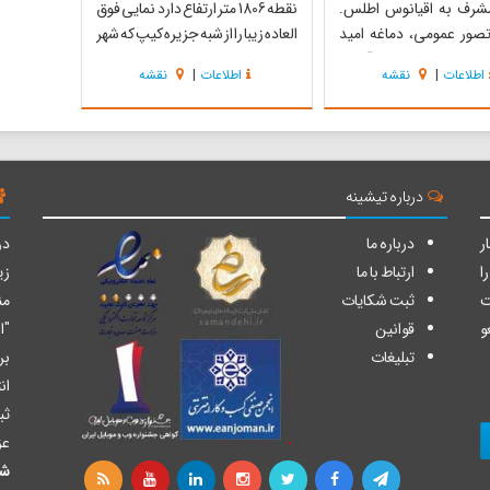
شرف به اقیانوس اطلس.
نقطه 1806 متر ارتفاع دارد نمایی فوق
صور عمومی، دماغه امید
العاده زیبا را از شبه جزیره کیپ که شهر
ی‌ترین بخش قاره آفریقا
کیپ تاون را در خود جای داده در
اطلاعات
|
نقشه
اطلاعات
|
نقشه
که به عبارت بهتر جنوب
معرض دید قرار می‌دهد و دامنه این
رین قسمت آن است.
کوه پوشیده از پوشش گیاهی فوق
ین بخش افریقا در واقع
العاده متراکم و زیبایی است و به
دماغه آگولاس در حدود ۱۵۰
همین دلیل تنها راه ص...
جنوب شرقی امید ...
درباره تیشینه
ر
درباره ما
دو
ا
ارتباط با ما
زی
ت
ثبت شکایات
من
و
قوانین
"ا
تبلیغات
بر
ان
ثب
عز
شا