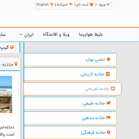
ورود
ثبت نام
خبرنامه
English
|
|
|
بلیط هواپیما
ویلا و اقامتگاه
ایران
سای
کیپ 
تمامی موارد
جاذبه 
جاذبه تاریخی
جاذبه تفریحی
جاذبه طبیعی
جاذبه مذهبی
دماغه ام
جاذبه فرهنگی
است واقع