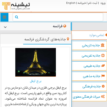
ورود
ثبت نام
خبرنامه
English
|
|
|
ggle
tion
فرانسه
تمامی موارد
جاذبه‌های گردشگری فرانسه
جاذبه تاریخی
جاذبه تفریحی
جاذبه طبیعی
جاذبه مذهبی
برج ایفل
جاذبه فرهنگی
برج ایفل برجی فلزی در میدان شان دو مارس و در
کنار رود سن واقع در شهر پاریس است. برج ایفل که
میراث فرهنگی معنوی
امروزه به عنوان نماد فرانسه شناخته می‌شود،
پربازدیدترین بنای جهان و یکی از شناخته‌شده‌ترین