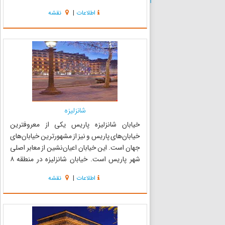
بناها در جهان است. ساخت برج ایفل در سال ۱۸۸۷
اطلاعات
|
نقشه
آغاز و در ۳۱ مارس ۱۸۸۹ به پایان رسید. در آغاز برج
ایفل برا...
شانزلیزه
خیابان شانزلیزه پاریس یکی از معروفترین
خیابان‌های پاریس و نیز از مشهورترین خیابان‌های
جهان است. این خیابان اعیان‌نشین از معابر اصلی
شهر پاریس است. خیابان شانزلیزه در منطقه ۸
پایتخت فرانسه واقع شده است. فرانسوی‌ها
اطلاعات
|
نقشه
شانزلیزه را «la plus belle avenue du monde»
یعنی «زیباترین خیابان جهان» ...