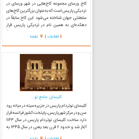
کاخ ورسای مجموعه کاخ‌هایی در شهر ورسای در
نزدیکی پاریس است که به‌عنوان بزرگترین کاخ‌های
سلطنتی جهان شناخته می‌شود. این کاخ سابقاً در
دهکده‌ای به همین نام در نزدیکی پاریس قرار
داشت، اما امروزه این دهکده و کاخ جزو حومهٔ
اطلاعات
|
نقشه
پاریس به‌شمار می‌روند. از سال ۱۶۸۲ تا سال ۱۷۸۹،
که به‌اجبار انقلابیو...
کلیسای جامع نو...
کلیسای نوتردام پاریس در جزیره سیته در میانه رود
سن و در مرکز شهر پاریس، پایتخت کشور فرانسه قرار
دارد.ساخت کلیسای نوتردام پاریس در سال 1163
آغاز شد و حدود 2 قرن بعد یعنی در سال 1345 به
پایان رسید؛ به این ترتیب قدمت آن به حدود 7 قرن
اطلاعات
|
نقشه