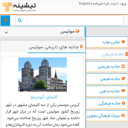
ورود
ثبت نام
خبرنامه
English
|
|
|
ggle
tion
سوئیس
تمامی موارد
جاذبه های تاریخی سوئیس
جاذبه تاریخی
جاذبه تفریحی
جاذبه طبیعی
جاذبه مذهبی
کلیسای گروس‌مو...
جاذبه فرهنگی
گروس مونستر یکی از سه کلیسای مشهور در شهر
زوریخ کشور سوئیس است که در مرکز شهر قرار
میراث فرهنگی معنوی
داشته و بعنوان نماد شهر زوریخ شناخته می‌شود.
گفته می‌شود زمان ساخت آن به دوره کارولنژی‌ها و