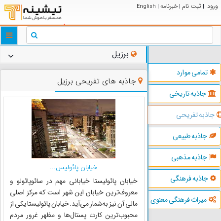
ورود
ثبت نام
خبرنامه
English
|
|
|
ggle
tion
برزیل
تمامی موارد
جاذبه های تفریحی برزیل
جاذبه تاریخی
جاذبه تفریحی
جاذبه طبیعی
جاذبه مذهبی
خیابان پائولیس...
جاذبه فرهنگی
خیابان پائولیستا خیابانی مهم در سائوپائولو و
معروف‌ترین خیابان این شهر است که مرکز اصلی
میراث فرهنگی معنوی
مالی آن نیز به‌شمار می‌آید. خیابان پائولیستا یکی از
محبوب‌ترین کارت پستال‌ها و مظهر غرور مردم