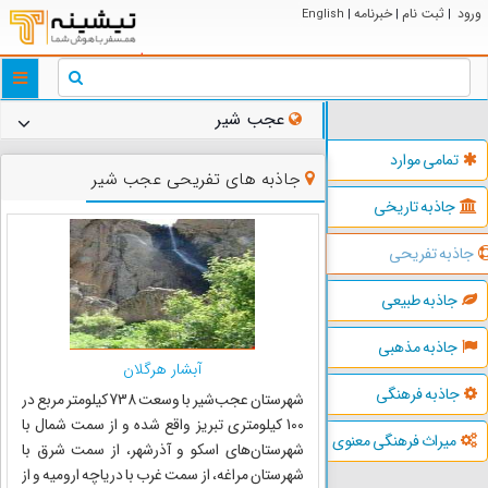
ورود
ثبت نام
خبرنامه
English
|
|
|
ggle
tion
عجب شیر
تمامی موارد
جاذبه های تفریحی عجب شیر
جاذبه تاریخی
جاذبه تفریحی
جاذبه طبیعی
جاذبه مذهبی
آبشار هرگلان
جاذبه فرهنگی
شهرستان عجب‌شیر با وسعت 738 کیلومتر مربع در
100 کیلومتری تبریز واقع شده و از سمت شمال با
میراث فرهنگی معنوی
شهرستان‌های اسکو و آذرشهر، از سمت شرق با
شهرستان مراغه، از سمت غرب با دریاچه ارومیه و از