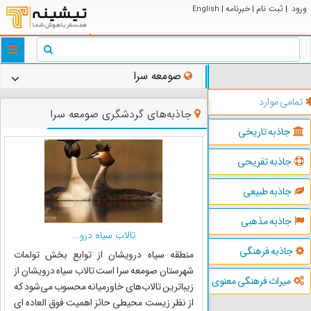
ورود
ثبت نام
خبرنامه
English
|
|
|
ggle
tion
صومعه سرا
تمامی موارد
جاذبه‌های گردشگری صومعه سرا
جاذبه تاریخی
جاذبه تفریحی
جاذبه طبیعی
جاذبه مذهبی
تالاب سیاه درو...
جاذبه فرهنگی
منطقه سیاه درویشان از توابع بخش تولمات
شهرستان صومعه سرا است تالاب سیاه درویشان از
میراث فرهنگی معنوی
زیباترین تالاب‌های خاورمیانه محسوب می‌شود که
از نظر زیست محیطی حائز اهمیت فوق العاده ای