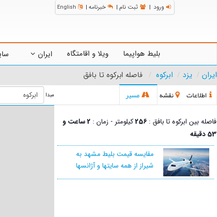
ورود
ثبت نام
خبرنامه
English
|
|
|
بلیط هواپیما
ویلا و اقامتگاه
ایران
سای
ایران
یزد
ابرکوه
فاصله ابرکوه تا بافق
اطلاعات
نقشه
مسیر
مبدا
فاصله بین ابرکوه تا بافق :
256
کیلومتر - زمان :
2 ساعت و
53 دقیقه
مقایسه قیمت بلیط مشهد به
شیراز از همه سایتها و آژانسها